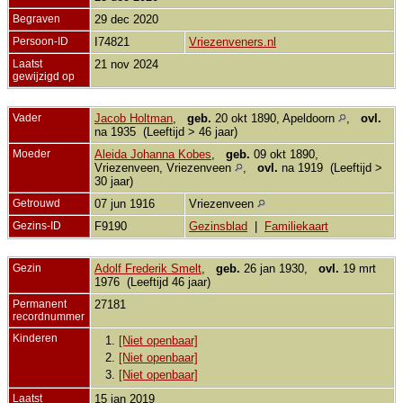
Begraven
29 dec 2020
Persoon-ID
I74821
Vriezenveners.nl
Laatst
21 nov 2024
gewijzigd op
Vader
Jacob Holtman
,
geb.
20 okt 1890, Apeldoorn
,
ovl.
na 1935 (Leeftijd > 46 jaar)
Moeder
Aleida Johanna Kobes
,
geb.
09 okt 1890,
Vriezenveen, Vriezenveen
,
ovl.
na 1919 (Leeftijd >
30 jaar)
Getrouwd
07 jun 1916
Vriezenveen
Gezins-ID
F9190
Gezinsblad
|
Familiekaart
Gezin
Adolf Frederik Smelt
,
geb.
26 jan 1930,
ovl.
19 mrt
1976 (Leeftijd 46 jaar)
Permanent
27181
recordnummer
Kinderen
1.
[Niet openbaar]
2.
[Niet openbaar]
3.
[Niet openbaar]
Laatst
15 jan 2019