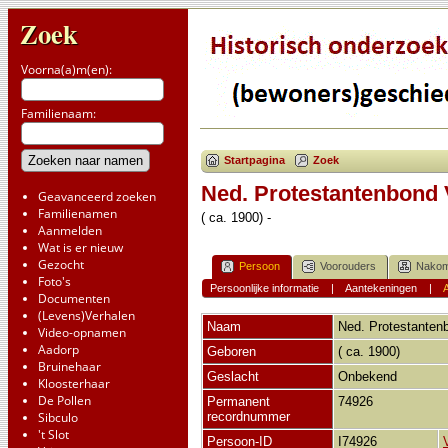
Zoek
Voorna(a)m(en):
Familienaam:
Startpagina
Zoek
Ned. Protestantenbond 
Geavanceerd zoeken
Familienamen
( ca. 1900) -
Aanmelden
Wat is er nieuw
Gezocht
Persoon
Voorouders
Nakom
Foto's
Persoonlijke informatie
|
Aantekeningen
|
A
Documenten
(Levens)Verhalen
Naam
Ned. Protestanten
Video-opnamen
Aadorp
Geboren
( ca. 1900)
Bruinehaar
Geslacht
Onbekend
Kloosterhaar
De Pollen
Permanent
74926
Sibculo
recordnummer
't Slot
Persoon-ID
I74926