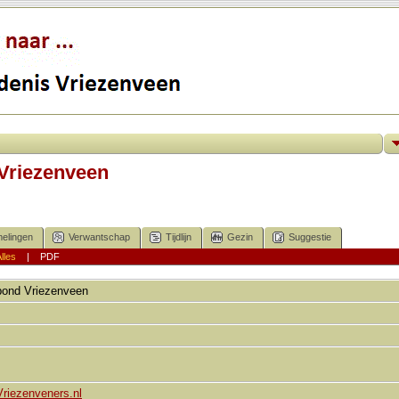
Vriezenveen
elingen
Verwantschap
Tijdlijn
Gezin
Suggestie
lles
|
PDF
bond
Vriezenveen
Vriezenveners.nl