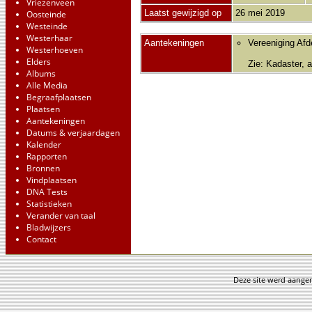
Vriezenveen
Laatst gewijzigd op
26 mei 2019
Oosteinde
Westeinde
Westerhaar
Aantekeningen
Vereeniging Af
Westerhoeven
Elders
Zie: Kadaster, a
Albums
Alle Media
Begraafplaatsen
Plaatsen
Aantekeningen
Datums & verjaardagen
Kalender
Rapporten
Bronnen
Vindplaatsen
DNA Tests
Statistieken
Verander van taal
Bladwijzers
Contact
Deze site werd aang