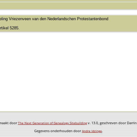
deling Vriezenveen van den Nederlandschen Protestantenbond
rtikel 5285.
emaakt door
v. 13.0, geschreven door Darri
The Next Generation of Genealogy Sitebuilding
Gegevens onderhouden door
.
Andre Idzinga