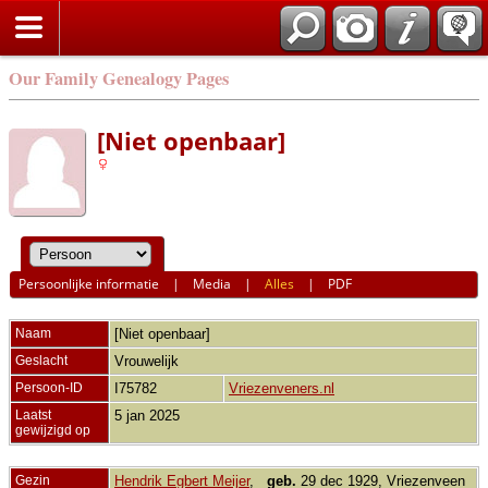
Our Family Genealogy Pages
[Niet openbaar]
Persoonlijke informatie
|
Media
|
Alles
|
PDF
Naam
[Niet openbaar]
Geslacht
Vrouwelijk
Persoon-ID
I75782
Vriezenveners.nl
Laatst
5 jan 2025
gewijzigd op
Gezin
Hendrik Egbert Meijer
,
geb.
29 dec 1929, Vriezenveen