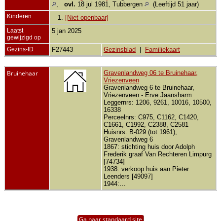
,
ovl.
18 jul 1981, Tubbergen
(Leeftijd 51 jaar)
Kinderen
1.
[Niet openbaar]
Laatst
5 jan 2025
gewijzigd op
Gezins-ID
F27443
Gezinsblad
|
Familiekaart
Bruinehaar
Gravenlandweg 06 te Bruinehaar,
Vriezenveen
Gravenlandweg 6 te Bruinehaar,
Vriezenveen - Erve Jaansharm
Leggernrs: 1206, 9261, 10016, 10500,
16338
Perceelnrs: C975, C1162, C1420,
C1661, C1992, C2388, C2581
Huisnrs: B-029 (tot 1961),
Gravenlandweg 6
1867: stichting huis door Adolph
Frederik graaf Van Rechteren Limpurg
[74734]
1938: verkoop huis aan Pieter
Leenders [49097]
1944:…
Ga naar standaard site