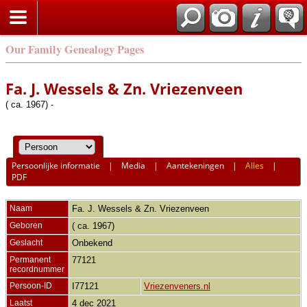
Our Family Genealogy Pages
Fa. J. Wessels & Zn. Vriezenveen
( ca. 1967) -
Persoonlijke informatie
|
Media
|
Aantekeningen
|
Alles
|
PDF
Naam
Fa. J. Wessels & Zn.
Vriezenveen
Geboren
( ca. 1967)
Geslacht
Onbekend
Permanent
77121
recordnummer
Persoon-ID
I77121
Vriezenveners.nl
Laatst
4 dec 2021