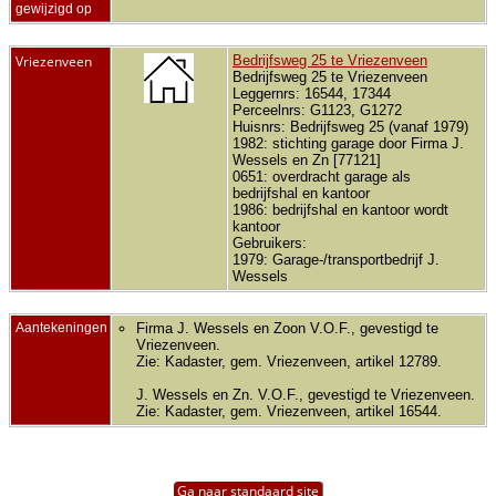
gewijzigd op
Vriezenveen
Bedrijfsweg 25 te Vriezenveen
Bedrijfsweg 25 te Vriezenveen
Leggernrs: 16544, 17344
Perceelnrs: G1123, G1272
Huisnrs: Bedrijfsweg 25 (vanaf 1979)
1982: stichting garage door Firma J.
Wessels en Zn [77121]
0651: overdracht garage als
bedrijfshal en kantoor
1986: bedrijfshal en kantoor wordt
kantoor
Gebruikers:
1979: Garage-/transportbedrijf J.
Wessels
Aantekeningen
Firma J. Wessels en Zoon V.O.F., gevestigd te
Vriezenveen.
Zie: Kadaster, gem. Vriezenveen, artikel 12789.
J. Wessels en Zn. V.O.F., gevestigd te Vriezenveen.
Zie: Kadaster, gem. Vriezenveen, artikel 16544.
Ga naar standaard site