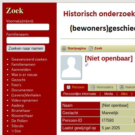
Zoek
Voorna(a)m(en):
Familienaam:
Startpagina
Zoek
[Niet openbaar]
Geavanceerd zoeken
Familienamen
Aanmelden
Wat is er nieuw
Gezocht
Foto's
Persoon
Voorouders
Nakom
Documenten
Persoonlijke informatie
|
Media
|
Alles
(Levens)Verhalen
Video-opnamen
Aadorp
Naam
[Niet openbaar]
Bruinehaar
Geslacht
Mannelijk
Kloosterhaar
De Pollen
Persoon-ID
I77593
Sibculo
Laatst gewijzigd op
5 jan 2025
't Slot