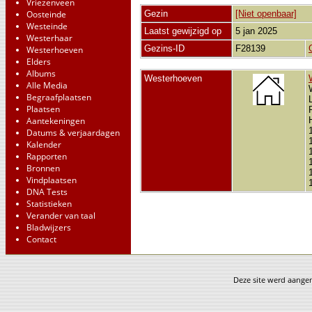
Vriezenveen
Oosteinde
Gezin
[Niet openbaar]
Westeinde
Laatst gewijzigd op
5 jan 2025
Westerhaar
Gezins-ID
F28139
Westerhoeven
Elders
Albums
Westerhoeven
Alle Media
Begraafplaatsen
Plaatsen
Aantekeningen
Datums & verjaardagen
Kalender
Rapporten
Bronnen
Vindplaatsen
DNA Tests
Statistieken
Verander van taal
Bladwijzers
Contact
Deze site werd aang