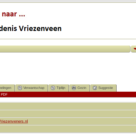
elingen
Verwantschap
Tijdlijn
Gezin
Suggestie
|
PDF
Vriezenveners.nl