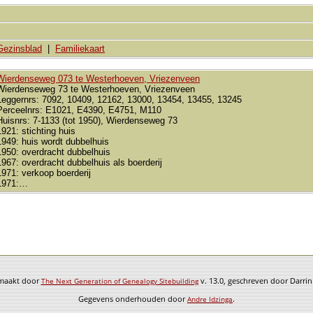
Gezinsblad
|
Familiekaart
Wierdenseweg 073 te Westerhoeven, Vriezenveen
Wierdenseweg 73 te Westerhoeven, Vriezenveen
Leggernrs: 7092, 10409, 12162, 13000, 13454, 13455, 13245
Perceelnrs: E1021, E4390, E4751, M110
Huisnrs: 7-1133 (tot 1950), Wierdenseweg 73
1921: stichting huis
1949: huis wordt dubbelhuis
1950: overdracht dubbelhuis
1967: overdracht dubbelhuis als boerderij
1971: verkoop boerderij
1971:…
emaakt door
v. 13.0, geschreven door Darri
The Next Generation of Genealogy Sitebuilding
Gegevens onderhouden door
.
Andre Idzinga