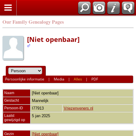
Our Family Genealogy Pages
[Niet openbaar]
Persoonlijke informatie
|
Media
|
Alles
|
PDF
Naam
[Niet openbaar]
Geslacht
Mannelijk
Persoon-ID
I77913
Vriezenveners.nl
Laatst
5 jan 2025
gewijzigd op
Gezin
[Niet openbaar]