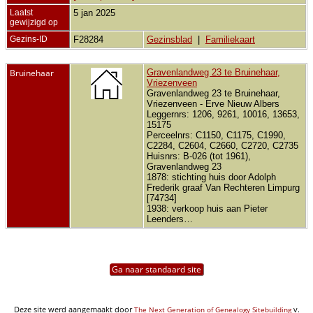
Laatst
5 jan 2025
gewijzigd op
Gezins-ID
F28284
Gezinsblad
|
Familiekaart
Bruinehaar
Gravenlandweg 23 te Bruinehaar,
Vriezenveen
Gravenlandweg 23 te Bruinehaar,
Vriezenveen - Erve Nieuw Albers
Leggernrs: 1206, 9261, 10016, 13653,
15175
Perceelnrs: C1150, C1175, C1990,
C2284, C2604, C2660, C2720, C2735
Huisnrs: B-026 (tot 1961),
Gravenlandweg 23
1878: stichting huis door Adolph
Frederik graaf Van Rechteren Limpurg
[74734]
1938: verkoop huis aan Pieter
Leenders…
Ga naar standaard site
Deze site werd aangemaakt door
v.
The Next Generation of Genealogy Sitebuilding