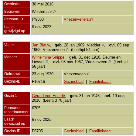
Overleden
30 mei 2016
Begraven
Westerhaar
Persoon-ID
I79383
Vriezenveners.nl
Laatst
6 nov 2023
gewijzigd op
Vader
Jan Blauw
,
geb.
28 jan 1909, Vledder
,
ovl.
05 sep
1963, Vriezenveen
(Leeftijd 54 jaar)
Moeder
Wilhelmina Snippe
,
geb.
31 dec 1910, Deurne en
Liessel
,
ovl.
03 nov 1967, Vriezenveen
(Leeftijd
56 jaar)
Getrouwd
23 aug 1930
Vriezenveen
Gezins-ID
F10716
Gezinsblad
|
Familiekaart
Gezin 1
Gerard van Heerde
,
geb.
31 jan 1946,
ovl.
19 aug
2016 (Leeftijd 70 jaar)
Permanent
6705
recordnummer
Laatst
6 nov 2023
gewijzigd op
Gezins-ID
F6705
Gezinsblad
|
Familiekaart