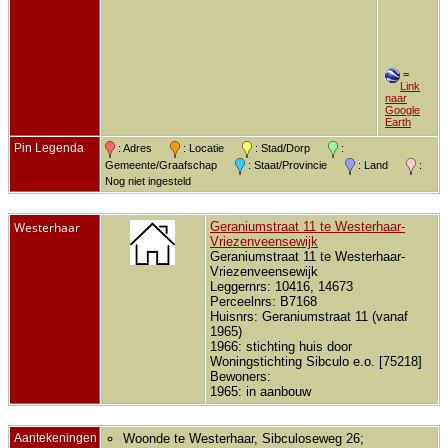
=
Link
naar
Google
Earth
Pin Legenda
: Adres
: Locatie
: Stad/Dorp
:
Gemeente/Graafschap
: Staat/Provincie
: Land
:
Nog niet ingesteld
Westerhaar
Geraniumstraat 11 te Westerhaar-
Vriezenveensewijk
Geraniumstraat 11 te Westerhaar-
Vriezenveensewijk
Leggernrs: 10416, 14673
Perceelnrs: B7168
Huisnrs: Geraniumstraat 11 (vanaf
1965)
1966: stichting huis door
Woningstichting Sibculo e.o. [75218]
Bewoners:
1965: in aanbouw
Aantekeningen
Woonde te Westerhaar, Sibculoseweg 26;