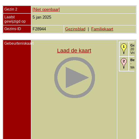
Gezin 2
[Niet openbaar]
Laatst
5 jan 2025
gewijzigd op
Gezins-ID
F28944
Gezinsblad
|
Familiekaart
Gebeurteniskaart
Gebo
20 jul
Laad de kaart
Vriez
Begr
-
West