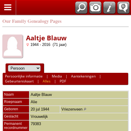
Our Family Genealogy Pages
Aaltje Blauw
1944 - 2016 (71 jaar)
Persoonlijke informatie
|
Media
|
Aantekeningen
|
Gebeurteniskaart
|
Alles
|
PDF
Naam
Aaltje
Blauw
Roepnaam
Alie
Geboren
20 jul 1944
Vriezenveen
Geslacht
Vrouwelijk
Permanent
79383
recordnummer