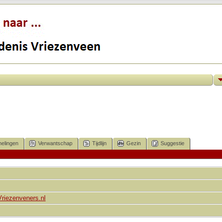
elingen
Verwantschap
Tijdlijn
Gezin
Suggestie
Vriezenveners.nl