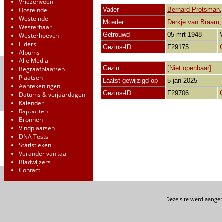
Vriezenveen
Oosteinde
Vader
Bernard Protsman
Westeinde
Moeder
Derkje van Braam
Westerhaar
Getrouwd
05 mrt 1948
Westerhoeven
Elders
Gezins-ID
F29175
Albums
Alle Media
Gezin
[Niet openbaar]
Begraafplaatsen
Plaatsen
Laatst gewijzigd op
5 jan 2025
Aantekeningen
Gezins-ID
F29706
Datums & verjaardagen
Kalender
Rapporten
Bronnen
Vindplaatsen
DNA Tests
Statistieken
Verander van taal
Bladwijzers
Contact
Deze site werd aang