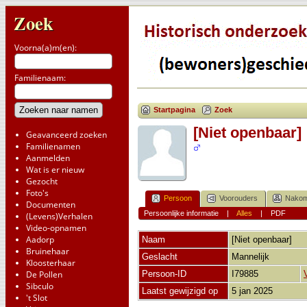
Zoek
Voorna(a)m(en):
Familienaam:
Startpagina
Zoek
[Niet openbaar]
Geavanceerd zoeken
Familienamen
Aanmelden
Wat is er nieuw
Gezocht
Foto's
Persoon
Voorouders
Nakom
Documenten
Persoonlijke informatie
|
Alles
|
PDF
(Levens)Verhalen
Video-opnamen
Aadorp
Naam
[Niet openbaar]
Bruinehaar
Geslacht
Mannelijk
Kloosterhaar
De Pollen
Persoon-ID
I79885
Sibculo
Laatst gewijzigd op
5 jan 2025
't Slot