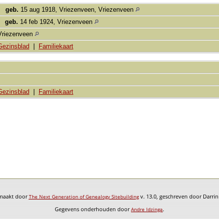
,
geb.
15 aug 1918, Vriezenveen, Vriezenveen
,
geb.
14 feb 1924, Vriezenveen
Vriezenveen
Gezinsblad
|
Familiekaart
Gezinsblad
|
Familiekaart
emaakt door
v. 13.0, geschreven door Darri
The Next Generation of Genealogy Sitebuilding
Gegevens onderhouden door
.
Andre Idzinga