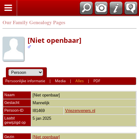
Our Family Genealogy Pages
[Niet openbaar]
Persoonlijke informatie
|
Media
|
Alles
|
PDF
Naam
[Niet openbaar]
Geslacht
Mannelijk
Persoon-ID
I81469
Vriezenveners.nl
Laatst
5 jan 2025
gewijzigd op
Gezin
[Niet openbaar]