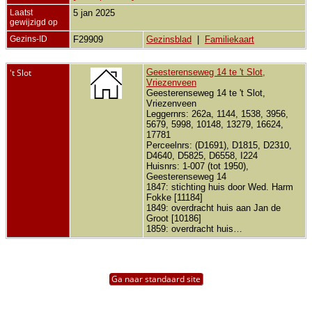
Laatst
5 jan 2025
gewijzigd op
Gezins-ID
F29909
Gezinsblad
|
Familiekaart
't Slot
Geesterenseweg 14 te 't Slot,
Vriezenveen
Geesterenseweg 14 te 't Slot,
Vriezenveen
Leggernrs: 262a, 1144, 1538, 3956,
5679, 5998, 10148, 13279, 16624,
17781
Perceelnrs: (D1691), D1815, D2310,
D4640, D5825, D6558, I224
Huisnrs: 1-007 (tot 1950),
Geesterenseweg 14
1847: stichting huis door Wed. Harm
Fokke [11184]
1849: overdracht huis aan Jan de
Groot [10186]
1859: overdracht huis…
Ga naar standaard site