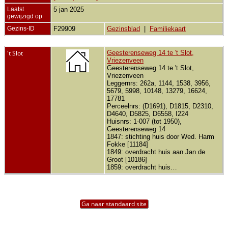
Laatst
5 jan 2025
gewijzigd op
Gezins-ID
F29909
Gezinsblad
|
Familiekaart
't Slot
Geesterenseweg 14 te 't Slot,
Vriezenveen
Geesterenseweg 14 te 't Slot,
Vriezenveen
Leggernrs: 262a, 1144, 1538, 3956,
5679, 5998, 10148, 13279, 16624,
17781
Perceelnrs: (D1691), D1815, D2310,
D4640, D5825, D6558, I224
Huisnrs: 1-007 (tot 1950),
Geesterenseweg 14
1847: stichting huis door Wed. Harm
Fokke [11184]
1849: overdracht huis aan Jan de
Groot [10186]
1859: overdracht huis…
Ga naar standaard site