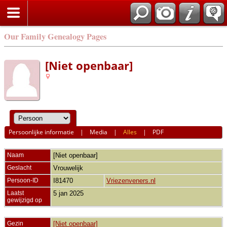
Our Family Genealogy Pages
[Niet openbaar]
Persoonlijke informatie
|
Media
|
Alles
|
PDF
Naam
[Niet openbaar]
Geslacht
Vrouwelijk
Persoon-ID
I81470
Vriezenveners.nl
Laatst
5 jan 2025
gewijzigd op
Gezin
[Niet openbaar]