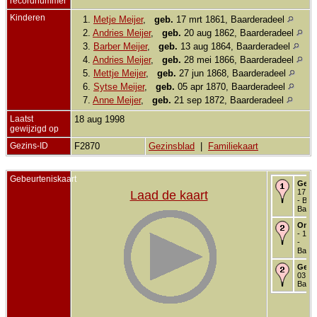
recordnummer
Kinderen
1.
Metje Meijer
,
geb.
17 mrt 1861, Baarderadeel
2.
Andries Meijer
,
geb.
20 aug 1862, Baarderadeel
3.
Barber Meijer
,
geb.
13 aug 1864, Baarderadeel
4.
Andries Meijer
,
geb.
28 mei 1866, Baarderadeel
5.
Mettje Meijer
,
geb.
27 jun 1868, Baarderadeel
6.
Sytse Meijer
,
geb.
05 apr 1870, Baarderadeel
7.
Anne Meijer
,
geb.
21 sep 1872, Baarderadeel
Laatst
18 aug 1998
gewijzigd op
Gezins-ID
F2870
Gezinsblad
|
Familiekaart
Gebeurteniskaart
Gebo
17 me
Laad de kaart
- Boz
Baard
Onde
- 19 
-
Baard
Getr
03 mr
Baard