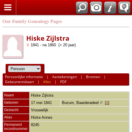
Our Family Genealogy Pages
Hiske Zijlstra
1841 - na 1860 (> 20 jaar)
Persoonlijke informatie
|
Aantekeningen
|
Bronnen
|
Gebeurteniskaart
|
Alles
|
PDF
Naam
Hiske
Zijlstra
Geboren
17 mei 1841
Bozum, Baarderadeel
[
1
]
Geslacht
Vrouwelijk
Alias
Hiske Annes
Permanent
8245
recordnummer