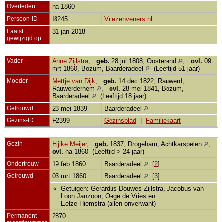
Overleden
na 1860
Persoon-ID
I8245
Vriezenveners.nl
Laatst
31 jan 2018
gewijzigd op
Vader
Anne Zijlstra
,
geb.
28 jul 1808, Oosterend
,
ovl.
09
mrt 1860, Bozum, Baarderadeel
(Leeftijd 51 jaar)
Moeder
Mettje van Dijk
,
geb.
14 dec 1822, Rauwerd,
Rauwerderhem
,
ovl.
28 mei 1841, Bozum,
Baarderadeel
(Leeftijd 18 jaar)
Getrouwd
23 mei 1839
Baarderadeel
Gezins-ID
F2399
Gezinsblad
|
Familiekaart
Gezin
Hijlke Meijer
,
geb.
1837, Drogeham, Achtkarspelen
,
ovl.
na 1860 (Leeftijd > 24 jaar)
Ondertrouw
19 feb 1860
Baarderadeel
[
2
]
Getrouwd
03 mrt 1860
Baarderadeel
[
3
]
Getuigen: Gerardus Douwes Zijlstra, Jacobus van
Loon Janzoon, Oege de Vries en
Eelze Hiemstra (allen onverwant)
Permanent
2870