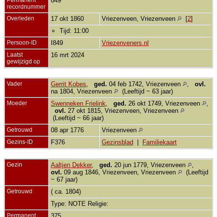
849
recordnummer
Overleden
17 okt 1860
Vriezenveen, Vriezenveen
[
2
]
Tijd: 11:00
Persoon-ID
I849
Vriezenveners.nl
Laatst
16 mrt 2024
gewijzigd op
Vader
Gerrit Kobes
,
ged.
04 feb 1742, Vriezenveen
,
ovl.
na 1804, Vriezenveen
(Leeftijd ~ 63 jaar)
Moeder
Swenneken Frielink
,
ged.
26 okt 1749, Vriezenveen
,
ovl.
27 okt 1815, Vriezenveen, Vriezenveen
(Leeftijd ~ 66 jaar)
Getrouwd
08 apr 1776
Vriezenveen
Gezins-ID
F376
Gezinsblad
|
Familiekaart
Gezin
Aaltjen Dekker
,
ged.
20 jun 1779, Vriezenveen
,
ovl.
09 aug 1846, Vriezenveen, Vriezenveen
(Leeftijd
~ 67 jaar)
Getrouwd
( ca. 1804)
Type: NOTE Religie:
Permanent
375