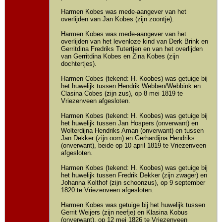
Harmen Kobes was mede-aangever van het
overlijden van Jan Kobes (zijn zoontje).
Harmen Kobes was mede-aangever van het
overlijden van het levenloze kind van Derk Brink en
Gerritdina Fredriks Tutertjen en van het overlijden
van Gerritdina Kobes en Zina Kobes (zijn
dochtertjes).
Harmen Cobes (tekend: H. Koobes) was getuige bij
het huwelijk tussen Hendrik Webben/Webbink en
Clasina Cobes (zijn zus), op 8 mei 1819 te
Vriezenveen afgesloten.
Harmen Kobes (tekend: H. Koobes) was getuige bij
het huwelijk tussen Jan Hospers (onverwant) en
Wolterdijna Hendriks Aman (onverwant) en tussen
Jan Dekker (zijn oom) en Gerhardijna Hendriks
(onverwant), beide op 10 april 1819 te Vriezenveen
afgesloten.
Harmen Kobes (tekend: H. Koobes) was getuige bij
het huwelijk tussen Fredrik Dekker (zijn zwager) en
Johanna Kolthof (zijn schoonzus), op 9 september
1820 te Vriezenveen afgesloten.
Harmen Kobes was getuige bij het huwelijk tussen
Gerrit Weijers (zijn neefje) en Klasina Kobus
(onverwant), op 12 mei 1826 te Vriezenveen