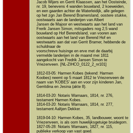
Jacob Wijers en Gerrit Klaassen, aan het Oosteinde,
nr. 19, benevens 4 wanden bouwland, 2 koeweiden,
en een gaarden achter de Waterleidijk, alle gelegen
op het zgn Jan Berend Bramersland, oostere stukke,
oostwaarts aan de landerijen van Albert
Jansen de Majoor en westwaarts aan het land van
Frerik Jansen Simon, mitsgaders nog 2,5 wand
bouwland op Hof Berendsland, van vooren aan
oostwaarts aan het land van Berend Hof en
westwaarts aan dat van Gerrit Bramer, hebbende de
schuldnaar de
voorschreve huisinge en erve met de daarbij
vermelde landerijen in de maand mei 1811
aangekocht van Fredrik Jansen Simon te
Vriezenveen. [NL-ZIHCO_0122_2_nr101]
1812-03-05: Harmen Kobes (tekend: Harmen
Koobes) neemt op 5 maart 1812 te Vriezenveen de
naam van 'KOBES' aan en voor zijn kinderen Jan,
Gerritdina en Jesina (akte 8).
1814-03-20: Notaris Warnaars, 1814, nr. 276,
testament Harmen Kobes.
1814-03-20: Notaris Warnaars, 1814, nr. 277,
testament Aaltjen Dekker.
1819-04-10: Harmen Kobes, 35, landbouwer, woont te
Vriezenveen, is als oom huwelijksgetuige bruidegom.
1827-05-28: Notaris Warnaars, 1827, nr. 115,
publieke verkoop van vast goed.