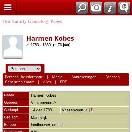
Our Family Genealogy Pages
Harmen Kobes
1783 - 1860 (~ 76 jaar)
Persoonlijke informatie
|
Media
|
Aantekeningen
|
Bronnen
|
Gebeurteniskaart
|
Alles
|
PDF
Naam
Harmen
Kobes
Geboren
Vriezenveen
Gedoopt
14 dec 1783
Vriezenveen
[
1
]
Geslacht
Mannelijk
Beroep
landbouwer, arbeider
Permanent