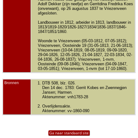
Adolf Dekker (zijn neefje) en Gerritdina Fredrika Koes
(onverwant), op 26 augustus 1837 te Vriezenveen
afgesloten.
Landbouwer in 1812, arbeider in 1813, landbouwer in
1813/1819-1820/1826-1827/1834/1836-1837/1846-
1847/1851/1860.
Woonde te Vriezenveen (05-03-1812, 07-05-1812);
Vriezenveen, Oosteinde 19 (31-05-1813, 21-06-1813);
Vriezenveen (10-04-1819, 08-05-1819, 09-09-1820,
29-04-1826, 12-05-1826, 21-04-1827, 22-03-1834, 02-
04-1836, 26-08-1837); Vriezenveen, 1-nvm,
Oosteinde (09-08-1846); Vriezenveen (04-09-1847,
03-05-1851); Vriezenveen, 1-nvm (tot 17-10-1860).
Bronnen
DTB 508, blz. 026.
Den 14 dec. 1783: Gerrit Kobes en Zwennegjen
Jansen; Harmen.
Aktenummer: vnh1783-28
Overlijdensakte.
Aktenummer: vv-1860-090
Ga naar standaard site