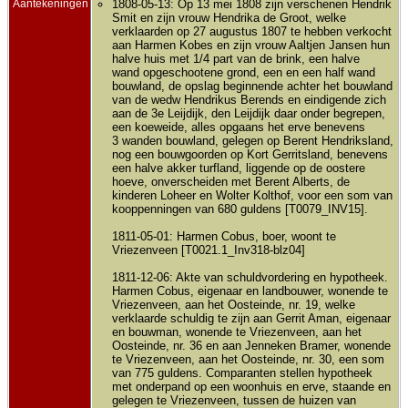
Aantekeningen
1808-05-13: Op 13 mei 1808 zijn verschenen Hendrik
Smit en zijn vrouw Hendrika de Groot, welke
verklaarden op 27 augustus 1807 te hebben verkocht
aan Harmen Kobes en zijn vrouw Aaltjen Jansen hun
halve huis met 1/4 part van de brink, een halve
wand opgeschootene grond, een en een half wand
bouwland, de opslag beginnende achter het bouwland
van de wedw Hendrikus Berends en eindigende zich
aan de 3e Leijdijk, den Leijdijk daar onder begrepen,
een koeweide, alles opgaans het erve benevens
3 wanden bouwland, gelegen op Berent Hendriksland,
nog een bouwgoorden op Kort Gerritsland, benevens
een halve akker turfland, liggende op de oostere
hoeve, onverscheiden met Berent Alberts, de
kinderen Loheer en Wolter Kolthof, voor een som van
kooppenningen van 680 guldens [T0079_INV15].
1811-05-01: Harmen Cobus, boer, woont te
Vriezenveen [T0021.1_Inv318-blz04]
1811-12-06: Akte van schuldvordering en hypotheek.
Harmen Cobus, eigenaar en landbouwer, wonende te
Vriezenveen, aan het Oosteinde, nr. 19, welke
verklaarde schuldig te zijn aan Gerrit Aman, eigenaar
en bouwman, wonende te Vriezenveen, aan het
Oosteinde, nr. 36 en aan Jenneken Bramer, wonende
te Vriezenveen, aan het Oosteinde, nr. 30, een som
van 775 guldens. Comparanten stellen hypotheek
met onderpand op een woonhuis en erve, staande en
gelegen te Vriezenveen, tussen de huizen van