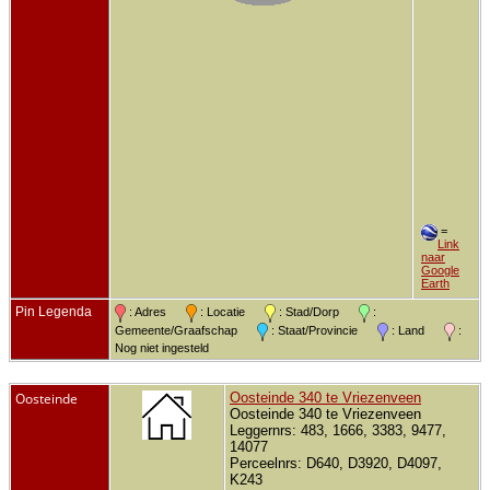
=
Link
naar
Google
Earth
Pin Legenda
: Adres
: Locatie
: Stad/Dorp
:
Gemeente/Graafschap
: Staat/Provincie
: Land
:
Nog niet ingesteld
Oosteinde
Oosteinde 340 te Vriezenveen
Oosteinde 340 te Vriezenveen
Leggernrs: 483, 1666, 3383, 9477,
14077
Perceelnrs: D640, D3920, D4097,
K243