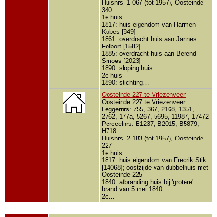
Huisnrs: 1-067 (tot 1957), Oosteinde
340
1e huis
1817: huis eigendom van Harmen
Kobes [849]
1861: overdracht huis aan Jannes
Folbert [1582]
1885: overdracht huis aan Berend
Smoes [2023]
1890: sloping huis
2e huis
1890: stichting…
Oosteinde 227 te Vriezenveen
Oosteinde 227 te Vriezenveen
Leggernrs: 755, 367, 2168, 1351,
2762, 177a, 5267, 5695, 11987, 17472
Perceelnrs: B1237, B2015, B5879,
H718
Huisnrs: 2-183 (tot 1957), Oosteinde
227
1e huis
1817: huis eigendom van Fredrik Stik
[14068]; oostzijde van dubbelhuis met
Oosteinde 225
1840: afbranding huis bij 'grotere'
brand van 5 mei 1840
2e…