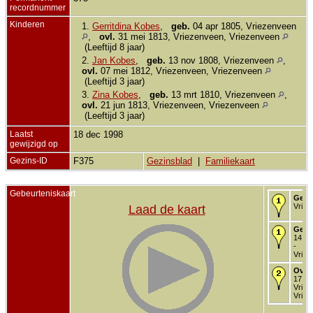
recordnummer
Kinderen
1.
Gerritdina Kobes
,
geb.
04 apr 1805, Vriezenveen
,
ovl.
31 mei 1813, Vriezenveen, Vriezenveen
(Leeftijd 8 jaar)
2.
Jan Kobes
,
geb.
13 nov 1808, Vriezenveen
,
ovl.
07 mei 1812, Vriezenveen, Vriezenveen
(Leeftijd 3 jaar)
3.
Zina Kobes
,
geb.
13 mrt 1810, Vriezenveen
,
ovl.
21 jun 1813, Vriezenveen, Vriezenveen
(Leeftijd 3 jaar)
Laatst
18 dec 1998
gewijzigd op
Gezins-ID
F375
Gezinsblad
|
Familiekaart
Gebeurteniskaart
Gebo
Vriez
Laad de kaart
Gedo
14 de
-
Vriez
Over
17 ok
Vriez
Vriez