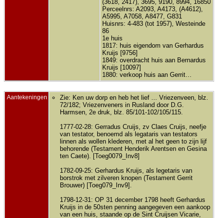
(3618, 2417), 3695, 9190, 8994, 16850
Perceelnrs: A2093, A4173, (A4612),
A5995, A7058, A8477, G831
Huisnrs: 4-483 (tot 1957), Westeinde
86
1e huis
1817: huis eigendom van Gerhardus
Kruijs [9756]
1849: overdracht huis aan Bernardus
Kruijs [10097]
1880: verkoop huis aan Gerrit…
Aantekeningen
Zie: Ken uw dorp en heb het lief ... Vriezenveen, blz.
72/182; Vriezenveners in Rusland door D.G.
Harmsen, 2e druk, blz. 85/101-102/105/115.
1777-02-28: Gerradus Cruijs, zv Claes Cruijs, neefje
van testator, benoemd als legataris van testators
linnen als wollen klederen, met al het geen to zijn lijf
behorende (Testament Henderik Arentsen en Gesina
ten Caete). [Toeg0079_Inv8]
1782-09-25: Gerhardus Kruijs, als legetaris van
borstrok met zilveren knopen (Testament Gerrit
Brouwer) [Toeg079_Inv9].
1798-12-31: OP 31 december 1798 heeft Gerhardus
Kruijs in de 50sten penning aangegeven een aankoop
van een huis, staande op de Sint Cruijsen Vicarie,