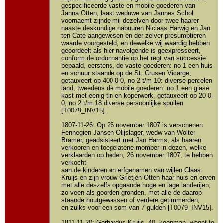
gespecificeerde vaste en mobile goederen van
Janna Otten, laast weduwe van Jannes Schol
voornaemt zijnde mij dezelven door twee haarer
naaste deskundige nabuuren Niclaas Harwig en Jan
ten Cate aangewesen en der zelver presumptieren
waarde voorgesteld, en dewelke wij waardig hebben
geoordeelt als hier navolgende is geexpresseert,
conform de ordonnantie op het regt van successie
bepaald, eerstens, de vaste goederen: no 1 een huis
en schuur staande op de St. Crusen Vicarge,
getauxeert op 400-0-0, no 2 t/m 10: diverse percelen
land, tweedens de mobile goederen: no 1 een glase
kast met eenig tin en koperwerk, getauxeert op 20-0-
0, no 2 t/m 18 diverse persoonlijke spullen
[T0079_INV15].
1807-11-26: Op 26 november 1807 is verschenen
Fennegien Jansen Olijslager, wedw van Wolter
Bramer, geadsisteert met Jan Harms, als haaren
verkooren en toegelatene momber in dezen, welke
verklaarden op heden, 26 november 1807, te hebben
verkocht
aan de kinderen en erfgenamen van wijlen Claas
Kruijs en zijn vrouw Grietjen Otten haar huis en erven
met alle deszelfs opgaande hoge en lage landerijen,
zo veen als goorden gronden, met alle de daarop
staande houtgewassen of verdere getimmerden,
en zulks voor een som van 7 gulden [T0079_INV15].
1811-11-20: Gerhardus Kruijs, 40, koopman, woont te