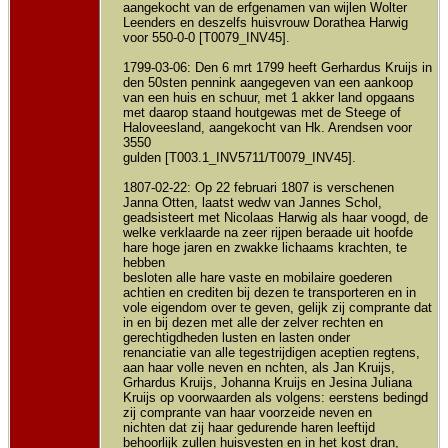
aangekocht van de erfgenamen van wijlen Wolter
Leenders en deszelfs huisvrouw Dorathea Harwig
voor 550-0-0 [T0079_INV45].
1799-03-06: Den 6 mrt 1799 heeft Gerhardus Kruijs in
den 50sten pennink aangegeven van een aankoop
van een huis en schuur, met 1 akker land opgaans
met daarop staand houtgewas met de Steege of
Haloveesland, aangekocht van Hk. Arendsen voor
3550
gulden [T003.1_INV5711/T0079_INV45].
1807-02-22: Op 22 februari 1807 is verschenen
Janna Otten, laatst wedw van Jannes Schol,
geadsisteert met Nicolaas Harwig als haar voogd, de
welke verklaarde na zeer rijpen beraade uit hoofde
hare hoge jaren en zwakke lichaams krachten, te
hebben
besloten alle hare vaste en mobilaire goederen
achtien en crediten bij dezen te transporteren en in
vole eigendom over te geven, gelijk zij comprante dat
in en bij dezen met alle der zelver rechten en
gerechtigdheden lusten en lasten onder
renanciatie van alle tegestrijdigen aceptien regtens,
aan haar volle neven en nchten, als Jan Kruijs,
Grhardus Kruijs, Johanna Kruijs en Jesina Juliana
Kruijs op voorwaarden als volgens: eerstens bedingd
zij comprante van haar voorzeide neven en
nichten dat zij haar gedurende haren leeftijd
behoorlijk zullen huisvesten en in het kost dran,