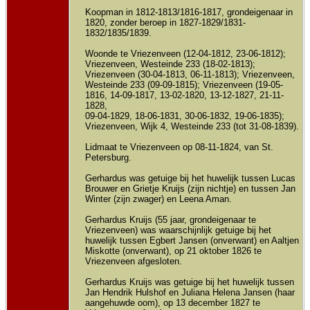
Koopman in 1812-1813/1816-1817, grondeigenaar in
1820, zonder beroep in 1827-1829/1831-
1832/1835/1839.
Woonde te Vriezenveen (12-04-1812, 23-06-1812);
Vriezenveen, Westeinde 233 (18-02-1813);
Vriezenveen (30-04-1813, 06-11-1813); Vriezenveen,
Westeinde 233 (09-09-1815); Vriezenveen (19-05-
1816, 14-09-1817, 13-02-1820, 13-12-1827, 21-11-
1828,
09-04-1829, 18-06-1831, 30-06-1832, 19-06-1835);
Vriezenveen, Wijk 4, Westeinde 233 (tot 31-08-1839).
Lidmaat te Vriezenveen op 08-11-1824, van St.
Petersburg.
Gerhardus was getuige bij het huwelijk tussen Lucas
Brouwer en Grietje Kruijs (zijn nichtje) en tussen Jan
Winter (zijn zwager) en Leena Aman.
Gerhardus Kruijs (55 jaar, grondeigenaar te
Vriezenveen) was waarschijnlijk getuige bij het
huwelijk tussen Egbert Jansen (onverwant) en Aaltjen
Miskotte (onverwant), op 21 oktober 1826 te
Vriezenveen afgesloten.
Gerhardus Kruijs was getuige bij het huwelijk tussen
Jan Hendrik Hulshof en Juliana Helena Jansen (haar
aangehuwde oom), op 13 december 1827 te