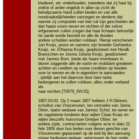
klederen, etc onderhouden, tweedens dat zij haar bij
ziekte of ander ongeluk in allen op zicht de
behulpzaame hand zullen bieden en van alle
noodzaakelijkheeden verzorgen en derdens dat
wanner zij comprante van hier zal zijn gescheiden als
dan haare voorn neven en nichten of der zelver
erfgenamen zullen zorgen dat haar lichaam behoorlijk
ter aarde worde besteld en alle de dooden
andere schulden worden voldaan. Hierop verschenen
Jan Kruijs, prose en namens zijn broeder Gerhardus
Kruijs, en JOhanna Kruijs, geadsisteert met Hendk
Boesschen en Jesina Juliana Kruijs, geadsisteert
met Jannes Bom, biede als haare mombaars in
dezen zeggende alle de vaste en mobilaire goederen
achtien en crediten op voorw conditien op heeden
over te nemen en de in eigendom te aanvaarden
..iptelijk aan het daarvoor door hare tante
bedongenen te zullen voldoen, alles onder verband
als
naar rechten [T0079_INV15].
1807-03-02: Op 2 maart 1807 hebben J H Dikkers,
schultus van Vriezenveen, ten verzoeke van Janna
Otten, laatst weduwe van Jannes Schol, ter eener en
de nagelatene kinderen door wijlen Claas Kruijs en
wijlen deszelfs huisvrouw Grietjen Otten, ter
andere zijde, contractanten volgens acte in dato 22
febr 1805 door hun lieden voor desen gerichte van
Vriezenveen gepasseert op de eed bij den aanvang
mijner bediening gedaan, getacixeert de hier onder