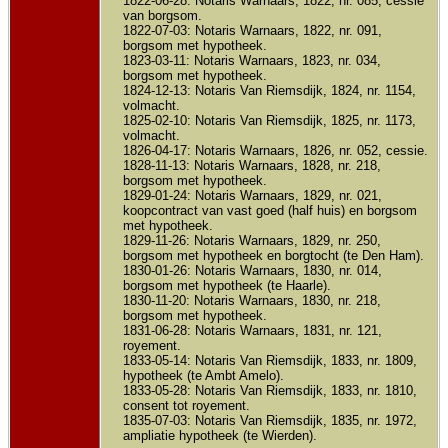
1822-06-28: Notaris Warnaars, 1822, nr. 085, cessie
van borgsom.
1822-07-03: Notaris Warnaars, 1822, nr. 091,
borgsom met hypotheek.
1823-03-11: Notaris Warnaars, 1823, nr. 034,
borgsom met hypotheek.
1824-12-13: Notaris Van Riemsdijk, 1824, nr. 1154,
volmacht.
1825-02-10: Notaris Van Riemsdijk, 1825, nr. 1173,
volmacht.
1826-04-17: Notaris Warnaars, 1826, nr. 052, cessie.
1828-11-13: Notaris Warnaars, 1828, nr. 218,
borgsom met hypotheek.
1829-01-24: Notaris Warnaars, 1829, nr. 021,
koopcontract van vast goed (half huis) en borgsom
met hypotheek.
1829-11-26: Notaris Warnaars, 1829, nr. 250,
borgsom met hypotheek en borgtocht (te Den Ham).
1830-01-26: Notaris Warnaars, 1830, nr. 014,
borgsom met hypotheek (te Haarle).
1830-11-20: Notaris Warnaars, 1830, nr. 218,
borgsom met hypotheek.
1831-06-28: Notaris Warnaars, 1831, nr. 121,
royement.
1833-05-14: Notaris Van Riemsdijk, 1833, nr. 1809,
hypotheek (te Ambt Amelo).
1833-05-28: Notaris Van Riemsdijk, 1833, nr. 1810,
consent tot royement.
1835-07-03: Notaris Van Riemsdijk, 1835, nr. 1972,
ampliatie hypotheek (te Wierden).