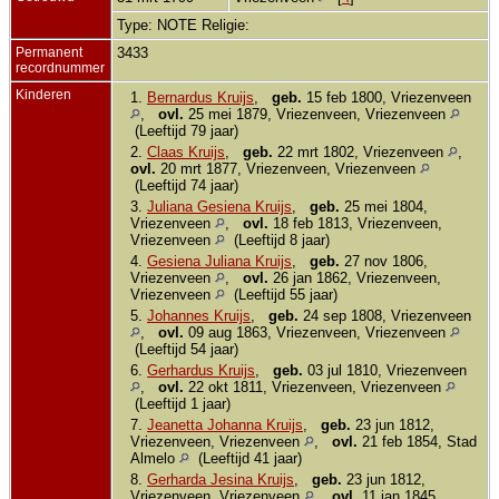
Type: NOTE Religie:
Permanent
3433
recordnummer
Kinderen
1.
Bernardus Kruijs
,
geb.
15 feb 1800, Vriezenveen
,
ovl.
25 mei 1879, Vriezenveen, Vriezenveen
(Leeftijd 79 jaar)
2.
Claas Kruijs
,
geb.
22 mrt 1802, Vriezenveen
,
ovl.
20 mrt 1877, Vriezenveen, Vriezenveen
(Leeftijd 74 jaar)
3.
Juliana Gesiena Kruijs
,
geb.
25 mei 1804,
Vriezenveen
,
ovl.
18 feb 1813, Vriezenveen,
Vriezenveen
(Leeftijd 8 jaar)
4.
Gesiena Juliana Kruijs
,
geb.
27 nov 1806,
Vriezenveen
,
ovl.
26 jan 1862, Vriezenveen,
Vriezenveen
(Leeftijd 55 jaar)
5.
Johannes Kruijs
,
geb.
24 sep 1808, Vriezenveen
,
ovl.
09 aug 1863, Vriezenveen, Vriezenveen
(Leeftijd 54 jaar)
6.
Gerhardus Kruijs
,
geb.
03 jul 1810, Vriezenveen
,
ovl.
22 okt 1811, Vriezenveen, Vriezenveen
(Leeftijd 1 jaar)
7.
Jeanetta Johanna Kruijs
,
geb.
23 jun 1812,
Vriezenveen, Vriezenveen
,
ovl.
21 feb 1854, Stad
Almelo
(Leeftijd 41 jaar)
8.
Gerharda Jesina Kruijs
,
geb.
23 jun 1812,
Vriezenveen, Vriezenveen
,
ovl.
11 jan 1845,