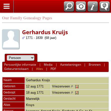
Our Family Genealogy Pages
Gerhardus Kruijs
1771 - 1839 (68 jaar)
Persoonlijke informatie
|
Media
|
Aantekeningen
|
Bronnen
|
Gebeurteniskaart
|
Alles
|
PDF
Naam
Gerhardus
Kruijs
Geboren
12 aug 1771
Vriezenveen
[
1
]
Gedoopt
18 aug 1771
Vriezenveen
[
2
]
Geslacht
Mannelijk
Alias
Kruys
Beroep