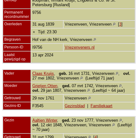
koopman, firmant Kruijs, Engberts & Co. te St.
Petersburg [Rusland]
Permanent
9756
recordnummer
Overleden
31 aug 1839
Vriezenveen, Vriezenveen
[
3
]
Tijd: 23:30
Begraven
Hof van de NH kerk, Vriezenveen
Persoon-ID
I9756
Vriezenveners.nl
Laatst
13 apr 2024
gewijzigd op
Vader
Claas Kruijs
,
geb.
16 mrt 1731, Vriezenveen
,
ovl.
27 mei 1802, Vriezenveen
(Leeftijd 71 jaar)
Moeder
Grietjen Otten
,
ged.
07 mrt 1742, Vriezenveen
,
ovl.
29 jan 1807, Vriezenveen
(Leeftijd ~ 64 jaar)
Getrouwd
29 nov 1761
Vriezenveen
Gezins-ID
F3545
Gezinsblad
|
Familiekaart
Gezin
Aaltjen Winter
,
ged.
23 nov 1777, Vriezenveen
,
ovl.
12 okt 1848, Vriezenveen, Vriezenveen
(Leeftijd
~ 70 jaar)
Getrouwd
31 mrt 1799
Vriezenveen
[
4
]