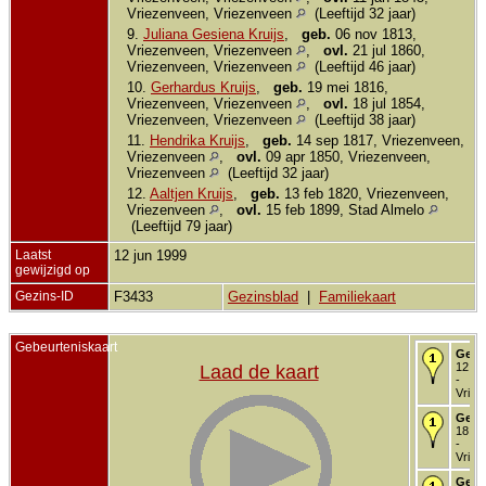
Vriezenveen, Vriezenveen
(Leeftijd 32 jaar)
9.
Juliana Gesiena Kruijs
,
geb.
06 nov 1813,
Vriezenveen, Vriezenveen
,
ovl.
21 jul 1860,
Vriezenveen, Vriezenveen
(Leeftijd 46 jaar)
10.
Gerhardus Kruijs
,
geb.
19 mei 1816,
Vriezenveen, Vriezenveen
,
ovl.
18 jul 1854,
Vriezenveen, Vriezenveen
(Leeftijd 38 jaar)
11.
Hendrika Kruijs
,
geb.
14 sep 1817, Vriezenveen,
Vriezenveen
,
ovl.
09 apr 1850, Vriezenveen,
Vriezenveen
(Leeftijd 32 jaar)
12.
Aaltjen Kruijs
,
geb.
13 feb 1820, Vriezenveen,
Vriezenveen
,
ovl.
15 feb 1899, Stad Almelo
(Leeftijd 79 jaar)
Laatst
12 jun 1999
gewijzigd op
Gezins-ID
F3433
Gezinsblad
|
Familiekaart
Gebeurteniskaart
Gebo
12 au
Laad de kaart
-
Vriez
Gedo
18 au
-
Vriez
Getr