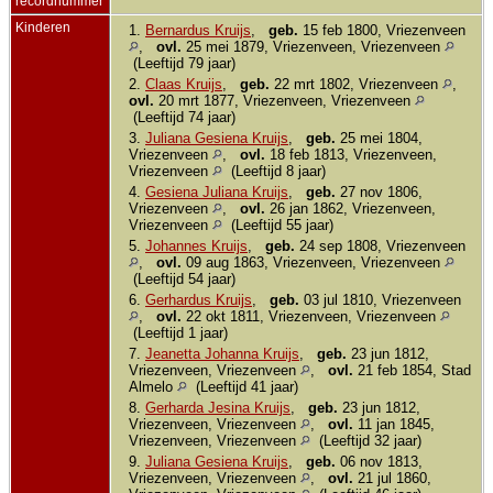
recordnummer
Kinderen
1.
Bernardus Kruijs
,
geb.
15 feb 1800, Vriezenveen
,
ovl.
25 mei 1879, Vriezenveen, Vriezenveen
(Leeftijd 79 jaar)
2.
Claas Kruijs
,
geb.
22 mrt 1802, Vriezenveen
,
ovl.
20 mrt 1877, Vriezenveen, Vriezenveen
(Leeftijd 74 jaar)
3.
Juliana Gesiena Kruijs
,
geb.
25 mei 1804,
Vriezenveen
,
ovl.
18 feb 1813, Vriezenveen,
Vriezenveen
(Leeftijd 8 jaar)
4.
Gesiena Juliana Kruijs
,
geb.
27 nov 1806,
Vriezenveen
,
ovl.
26 jan 1862, Vriezenveen,
Vriezenveen
(Leeftijd 55 jaar)
5.
Johannes Kruijs
,
geb.
24 sep 1808, Vriezenveen
,
ovl.
09 aug 1863, Vriezenveen, Vriezenveen
(Leeftijd 54 jaar)
6.
Gerhardus Kruijs
,
geb.
03 jul 1810, Vriezenveen
,
ovl.
22 okt 1811, Vriezenveen, Vriezenveen
(Leeftijd 1 jaar)
7.
Jeanetta Johanna Kruijs
,
geb.
23 jun 1812,
Vriezenveen, Vriezenveen
,
ovl.
21 feb 1854, Stad
Almelo
(Leeftijd 41 jaar)
8.
Gerharda Jesina Kruijs
,
geb.
23 jun 1812,
Vriezenveen, Vriezenveen
,
ovl.
11 jan 1845,
Vriezenveen, Vriezenveen
(Leeftijd 32 jaar)
9.
Juliana Gesiena Kruijs
,
geb.
06 nov 1813,
Vriezenveen, Vriezenveen
,
ovl.
21 jul 1860,