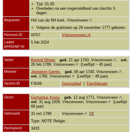
Tijd: 01:00
Overleden na een ongesteldheid van slechts 5
dagen.
Begraven
Hof van de NH kerk, Vriezenveen
Volgens de grafsteen op 29 november 1777 geboren.
Persoon-ID
I9757
Vriezenveners.nl
Laatst
5 feb 2024
gewijzigd op
Vader
Berend Winter
,
ged.
21 apr 1743, Vriezenveen
,
ovl.
26 feb 1789, Vriezenveen
(Leeftijd ~ 45 jaar)
Moeder
Jenneken Gerrits
,
ged.
08 apr 1740, Vriezenveen
,
ovl.
1789, Vriezenveen
(Leeftijd ~ 48 jaar)
Gezins-ID
F3549
Gezinsblad
|
Familiekaart
Gezin
Gerhardus Kruijs
,
geb.
12 aug 1771, Vriezenveen
,
ovl.
31 aug 1839, Vriezenveen, Vriezenveen
(Leeftijd
68 jaar)
Getrouwd
31 mrt 1799
Vriezenveen
[
3
]
Type: NOTE Religie:
Permanent
3433