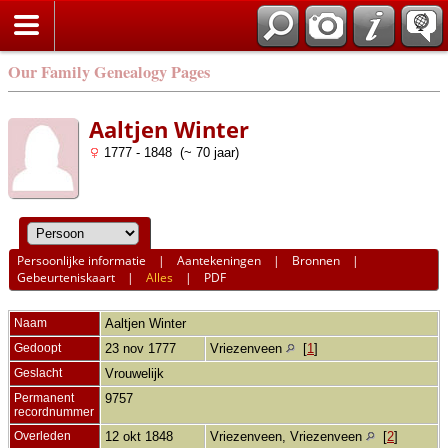
Our Family Genealogy Pages
Aaltjen Winter
1777 - 1848 (~ 70 jaar)
Persoonlijke informatie
|
Aantekeningen
|
Bronnen
|
Gebeurteniskaart
|
Alles
|
PDF
Naam
Aaltjen
Winter
Gedoopt
23 nov 1777
Vriezenveen
[
1
]
Geslacht
Vrouwelijk
Permanent
9757
recordnummer
Overleden
12 okt 1848
Vriezenveen, Vriezenveen
[
2
]