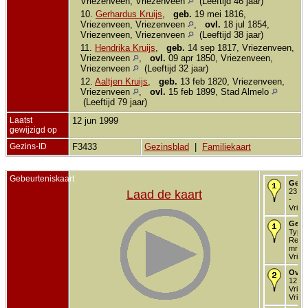
Vriezenveen, Vriezenveen
(Leeftijd 46 jaar)
10.
Gerhardus Kruijs
,
geb.
19 mei 1816,
Vriezenveen, Vriezenveen
,
ovl.
18 jul 1854,
Vriezenveen, Vriezenveen
(Leeftijd 38 jaar)
11.
Hendrika Kruijs
,
geb.
14 sep 1817, Vriezenveen,
Vriezenveen
,
ovl.
09 apr 1850, Vriezenveen,
Vriezenveen
(Leeftijd 32 jaar)
12.
Aaltjen Kruijs
,
geb.
13 feb 1820, Vriezenveen,
Vriezenveen
,
ovl.
15 feb 1899, Stad Almelo
(Leeftijd 79 jaar)
Laatst
12 jun 1999
gewijzigd op
Gezins-ID
F3433
Gezinsblad
|
Familiekaart
Gebeurteniskaart
Gedo
23 no
Laad de kaart
-
Vriez
Getr
Type
Religi
mrt 1
Vriez
Over
12 ok
Vriez
Vriez