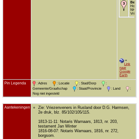
Begr
Hof v
NH ke
Vriez
=
Link
naar
Google
Earth
Pin Legenda
: Adres
: Locatie
: Stad/Dorp
:
Gemeente/Graafschap
: Staat/Provincie
: Land
:
Nog niet ingesteld
Aantekeningen
Zie: Vriezenveners in Rusland door D.G. Harmsen,
2e druk, blz. 85/102/105/115.
1813-11-11: Notaris Warnaars, 1813, nr. 203,
testament Jan Winter
1816-08-07: Notaris Warnaars, 1816, nr. 272,
borgsom.