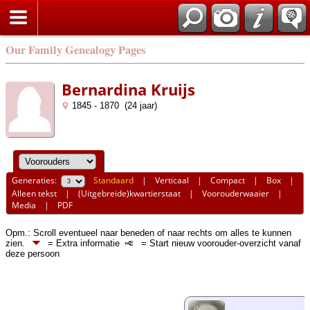
Our Family Genealogy Pages
Bernardina Kruijs
1845 - 1870 (24 jaar)
Generaties:
Standaard
|
Verticaal
|
Compact
|
Box
|
Alleen tekst
|
(Uitgebreide)kwartierstaat
|
Voorouderwaaier
|
Media
|
PDF
Opm.: Scroll eventueel naar beneden of naar rechts om alles te kunnen
zien.
= Extra informatie
= Start nieuw voorouder-overzicht vanaf
deze persoon