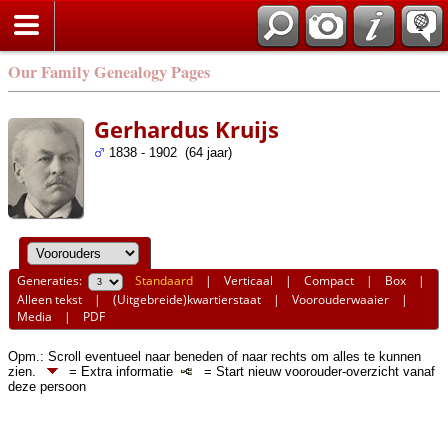
Our Family Genealogy Pages
Gerhardus Kruijs
1838 - 1902 (64 jaar)
Generaties:
Standaard
|
Verticaal
|
Compact
|
Box
|
Alleen tekst
|
(Uitgebreide)kwartierstaat
|
Voorouderwaaier
|
Media
|
PDF
Opm.: Scroll eventueel naar beneden of naar rechts om alles te kunnen
zien.
= Extra informatie
= Start nieuw voorouder-overzicht vanaf
deze persoon