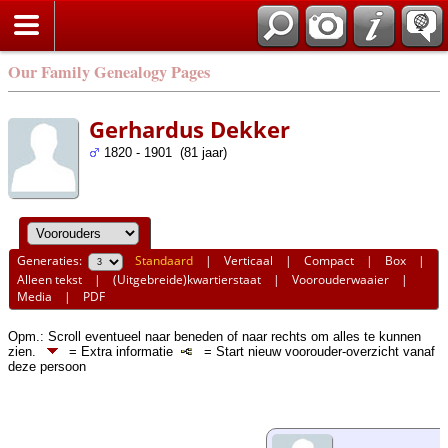
Our Family Genealogy Pages
Gerhardus Dekker
1820 - 1901 (81 jaar)
Generaties:
Standaard
|
Verticaal
|
Compact
|
Box
|
Alleen tekst
|
(Uitgebreide)kwartierstaat
|
Voorouderwaaier
|
Media
|
PDF
Opm.: Scroll eventueel naar beneden of naar rechts om alles te kunnen
zien.
= Extra informatie
= Start nieuw voorouder-overzicht vanaf
deze persoon