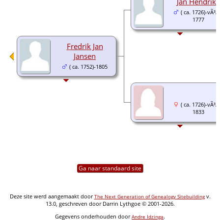
Jan Hendriks
( ca. 1726)-vÃ³Ã
1777
Fredrik Jan
Jansen
( ca. 1752)-1805
( ca. 1726)-vÃ³Ã
1833
Ga naar standaard site
Deze site werd aangemaakt door
v.
The Next Generation of Genealogy Sitebuilding
13.0, geschreven door Darrin Lythgoe © 2001-2026.
Gegevens onderhouden door
.
Andre Idzinga