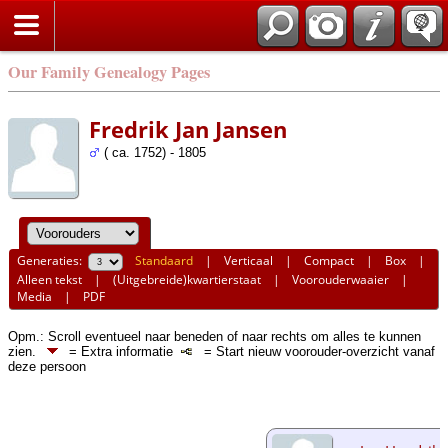
Our Family Genealogy Pages
Fredrik Jan Jansen
( ca. 1752) - 1805
Generaties:
Standaard
|
Verticaal
|
Compact
|
Box
|
Alleen tekst
|
(Uitgebreide)kwartierstaat
|
Voorouderwaaier
|
Media
|
PDF
Opm.: Scroll eventueel naar beneden of naar rechts om alles te kunnen
zien.
= Extra informatie
= Start nieuw voorouder-overzicht vanaf
deze persoon