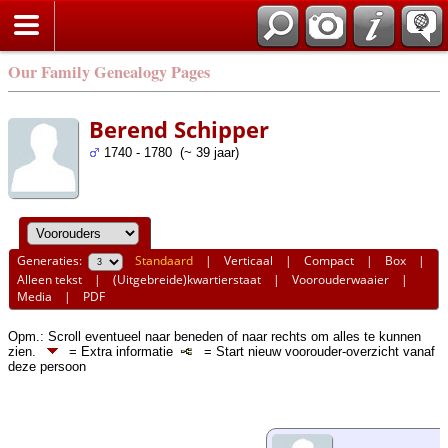
Our Family Genealogy Pages
Berend Schipper
1740 - 1780 (~ 39 jaar)
Generaties:
Standaard
|
Verticaal
|
Compact
|
Box
|
Alleen tekst
|
(Uitgebreide)kwartierstaat
|
Voorouderwaaier
|
Media
|
PDF
Opm.: Scroll eventueel naar beneden of naar rechts om alles te kunnen
zien.
= Extra informatie
= Start nieuw voorouder-overzicht vanaf
deze persoon