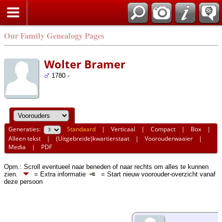
Our Family Genealogy Pages
Wolter Bramer
1780 -
Generaties:
Standaard
|
Verticaal
|
Compact
|
Box
|
Alleen tekst
|
(Uitgebreide)kwartierstaat
|
Voorouderwaaier
|
Media
|
PDF
Opm.: Scroll eventueel naar beneden of naar rechts om alles te kunnen
zien.
= Extra informatie
= Start nieuw voorouder-overzicht vanaf
deze persoon