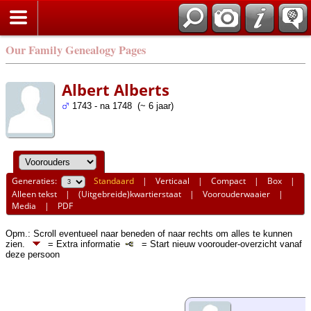
Our Family Genealogy Pages
Albert Alberts
1743 - na 1748 (~ 6 jaar)
Generaties:
Standaard
|
Verticaal
|
Compact
|
Box
|
Alleen tekst
|
(Uitgebreide)kwartierstaat
|
Voorouderwaaier
|
Media
|
PDF
Opm.: Scroll eventueel naar beneden of naar rechts om alles te kunnen
zien.
= Extra informatie
= Start nieuw voorouder-overzicht vanaf
deze persoon