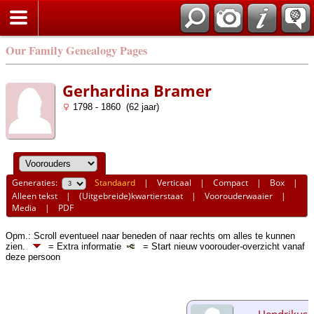
Our Family Genealogy Pages
Gerhardina Bramer
1798 - 1860 (62 jaar)
Generaties:
Standaard
|
Verticaal
|
Compact
|
Box
|
Alleen tekst
|
(Uitgebreide)kwartierstaat
|
Voorouderwaaier
|
Media
|
PDF
Opm.: Scroll eventueel naar beneden of naar rechts om alles te kunnen
zien.
= Extra informatie
= Start nieuw voorouder-overzicht vanaf
deze persoon
Hendrikus