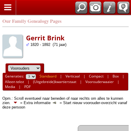
Our Family Genealogy Pages
Gerrit Brink
1820 - 1892 (71 jaar)
Generaties:
Standaard
|
Verticaal
|
Compact
|
Box
|
Alleen tekst
|
(Uitgebreide)kwartierstaat
|
Voorouderwaaier
|
Media
|
PDF
Opm.: Scroll eventueel naar beneden of naar rechts om alles te kunnen
zien.
= Extra informatie
= Start nieuw voorouder-overzicht vanaf
deze persoon