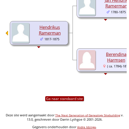
Ramerman
1780-1875
Hendrikus
Ramerman
1817-1875
Berendina
Harmsen
( ca. 1784)-187
Ga naar standaard site
Deze site werd aangemaakt door
v.
The Next Generation of Genealogy Sitebuilding
13.0, geschreven door Darrin Lythgoe © 2001-2026.
Gegevens onderhouden door
.
Andre Idzinga