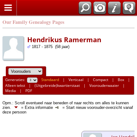
Our Family Genealogy Pages
Hendrikus Ramerman
1817 - 1875 (58 jaar)
Generaties:
Standaard
|
Verticaal
|
Compact
|
Box
|
Alleen tekst
|
(Uitgebreide)kwartierstaat
|
Voorouderwaaier
|
Media
|
PDF
Opm.: Scroll eventueel naar beneden of naar rechts om alles te kunnen
zien.
= Extra informatie
= Start nieuw voorouder-overzicht vanaf
deze persoon
Jan Hendrik