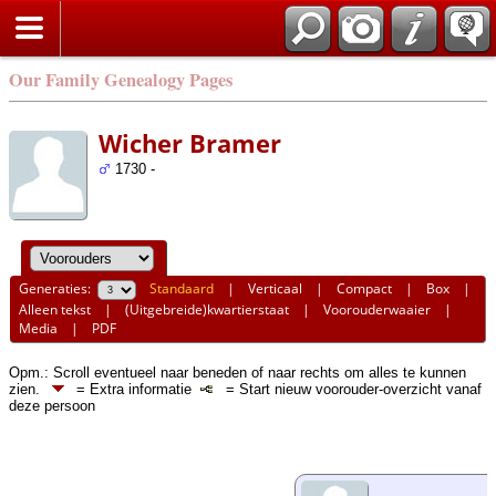
Our Family Genealogy Pages
Wicher Bramer
1730 -
Generaties:
Standaard
|
Verticaal
|
Compact
|
Box
|
Alleen tekst
|
(Uitgebreide)kwartierstaat
|
Voorouderwaaier
|
Media
|
PDF
Opm.: Scroll eventueel naar beneden of naar rechts om alles te kunnen
zien.
= Extra informatie
= Start nieuw voorouder-overzicht vanaf
deze persoon