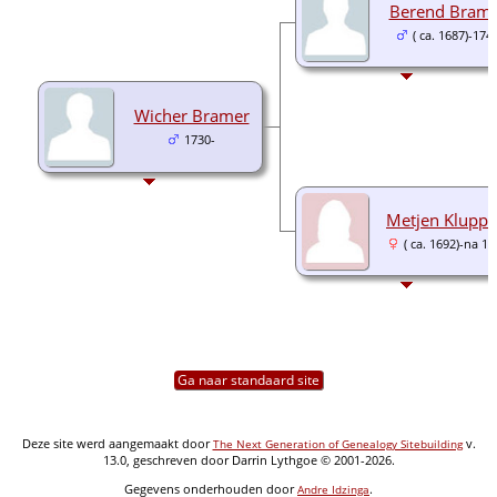
Berend Bram
( ca. 1687)-174
Wicher Bramer
1730-
Metjen Kluppe
( ca. 1692)-na 1
Ga naar standaard site
Deze site werd aangemaakt door
v.
The Next Generation of Genealogy Sitebuilding
13.0, geschreven door Darrin Lythgoe © 2001-2026.
Gegevens onderhouden door
.
Andre Idzinga