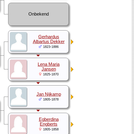
Onbekend
Gerhardus
Albartus Dekker
1823-1886
Lena Maria
Jansen
1825-1870
Jan Nijkamp
1805-1878
Egberdina
Engberts
1805-1858