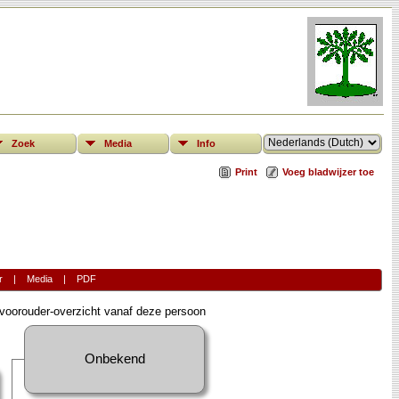
Zoek
Media
Info
Print
Voeg bladwijzer toe
r
|
Media
|
PDF
oorouder-overzicht vanaf deze persoon
Onbekend