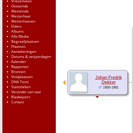
Vriezenveen
Oosteinde
Westeinde
Westerhaar
Westerhoeven
Elders
Albums
Alle Media
Begraafplaatsen
Plaatsen
Aantekeningen
Datums & verjaardagen
Kalender
Rapporten
Bronnen
Vindplaatsen
Johan Fredrik
DNA Tests
Dekker
Statistieken
1905-1981
Verander van taal
Bladwijzers
Contact