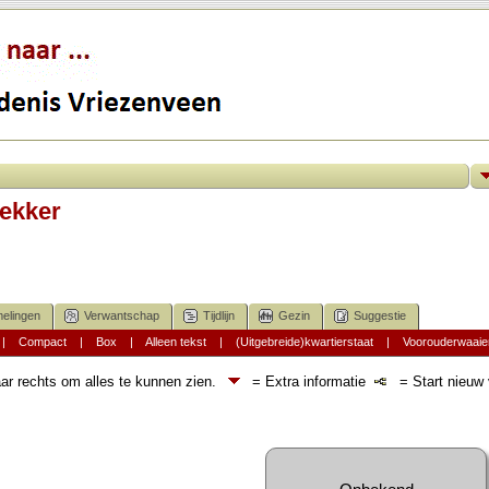
Dekker
elingen
Verwantschap
Tijdlijn
Gezin
Suggestie
|
Compact
|
Box
|
Alleen tekst
|
(Uitgebreide)kwartierstaat
|
Voorouderwaaie
ar rechts om alles te kunnen zien.
= Extra informatie
= Start nieuw v