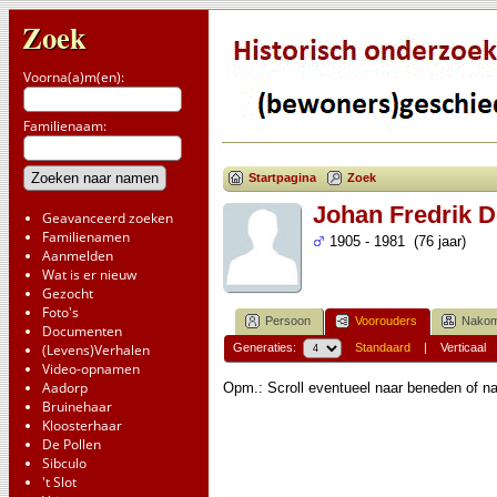
Zoek
Voorna(a)m(en):
Familienaam:
Startpagina
Zoek
Johan Fredrik 
Geavanceerd zoeken
Familienamen
1905 - 1981 (76 jaar)
Aanmelden
Wat is er nieuw
Gezocht
Foto's
Persoon
Voorouders
Nakom
Documenten
(Levens)Verhalen
Generaties:
Standaard
|
Verticaal
Video-opnamen
Aadorp
Opm.: Scroll eventueel naar beneden of na
Bruinehaar
Kloosterhaar
De Pollen
Sibculo
't Slot