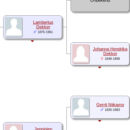
Onbekend
Lambertus
Dekker
1875-1961
Johanna Hendrika
Dekker
1848-1899
Gerrit Nijkamp
1830-1883
Jennigjen