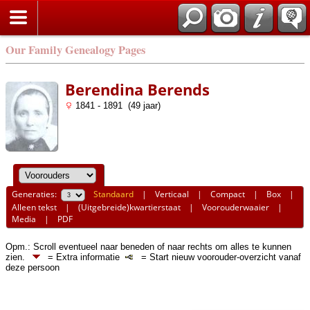
Our Family Genealogy Pages
Berendina Berends
1841 - 1891 (49 jaar)
Generaties:
Standaard
|
Verticaal
|
Compact
|
Box
|
Alleen tekst
|
(Uitgebreide)kwartierstaat
|
Voorouderwaaier
|
Media
|
PDF
Opm.: Scroll eventueel naar beneden of naar rechts om alles te kunnen
zien.
= Extra informatie
= Start nieuw voorouder-overzicht vanaf
deze persoon