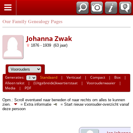
Our Family Genealogy Pages
Johanna Zwak
1876 - 1939 (63 jaar)
Generaties:
Standaard
|
Verticaal
|
Compact
|
Box
|
Alleen tekst
|
(Uitgebreide)kwartierstaat
|
Voorouderwaaier
|
Media
|
PDF
Opm.: Scroll eventueel naar beneden of naar rechts om alles te kunnen
zien.
= Extra informatie
= Start nieuw voorouder-overzicht vanaf
deze persoon
Jan Johannes