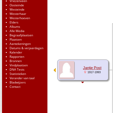
Vriezenveen
Oosteinde
Westeinde
Westerhaar
Westerhoeven
Elders
Albums
Alle Media
Begraafplaatsen
Plaatsen
Aantekeningen
Datums & verjaardagen
Kalender
Rapporten
Bronnen
Vindplaatsen
Jantje Post
DNA Tests
1917-1993
Statistieken
Verander van taal
Bladwijzers
Contact