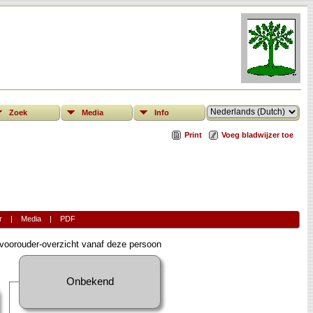
Zoek
Media
Info
Print
Voeg bladwijzer toe
r
|
Media
|
PDF
oorouder-overzicht vanaf deze persoon
Onbekend