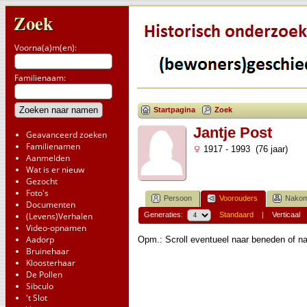
Zoek
Voorna(a)m(en):
Familienaam:
Startpagina
Zoek
Jantje Post
Geavanceerd zoeken
Familienamen
1917 - 1993 (76 jaar)
Aanmelden
Wat is er nieuw
Gezocht
Foto's
Persoon
Voorouders
Nakom
Documenten
(Levens)Verhalen
Generaties:
Standaard
|
Verticaal
Video-opnamen
Aadorp
Opm.: Scroll eventueel naar beneden of na
Bruinehaar
Kloosterhaar
De Pollen
Sibculo
't Slot