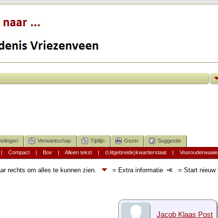
elingen
Verwantschap
Tijdlijn
Gezin
Suggestie
|
Compact
|
Box
|
Alleen tekst
|
(Uitgebreide)kwartierstaat
|
Voorouderwaaie
ar rechts om alles te kunnen zien.
= Extra informatie
= Start nieuw v
Jacob Klaas Post