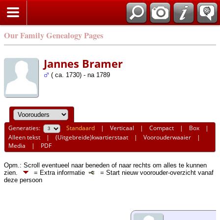
Our Family Genealogy Pages
Jannes Bramer
( ca. 1730) - na 1789
Generaties:
Standaard
|
Verticaal
|
Compact
|
Box
|
Alleen tekst
|
(Uitgebreide)kwartierstaat
|
Voorouderwaaier
|
Media
|
PDF
Opm.: Scroll eventueel naar beneden of naar rechts om alles te kunnen
zien.
= Extra informatie
= Start nieuw voorouder-overzicht vanaf
deze persoon