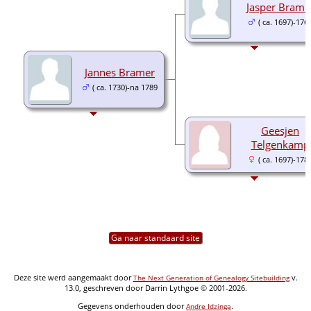
Jasper Brame
( ca. 1697)-176
Jannes Bramer
( ca. 1730)-na 1789
Geesjen
Telgenkamp
( ca. 1697)-178
Ga naar standaard site
Deze site werd aangemaakt door
v.
The Next Generation of Genealogy Sitebuilding
13.0, geschreven door Darrin Lythgoe © 2001-2026.
Gegevens onderhouden door
.
Andre Idzinga