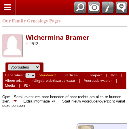
Our Family Genealogy Pages
Wichermina Bramer
1912 -
Generaties:
Standaard
|
Verticaal
|
Compact
|
Box
|
Alleen tekst
|
(Uitgebreide)kwartierstaat
|
Voorouderwaaier
|
Media
|
PDF
Opm.: Scroll eventueel naar beneden of naar rechts om alles te kunnen
zien.
= Extra informatie
= Start nieuw voorouder-overzicht vanaf
deze persoon