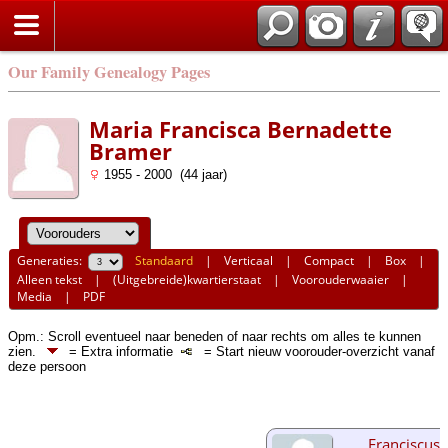
Our Family Genealogy Pages
Maria Francisca Bernadette
Bramer
1955 - 2000 (44 jaar)
Generaties:
Standaard
|
Verticaal
|
Compact
|
Box
|
Alleen tekst
|
(Uitgebreide)kwartierstaat
|
Voorouderwaaier
|
Media
|
PDF
Opm.: Scroll eventueel naar beneden of naar rechts om alles te kunnen
zien.
= Extra informatie
= Start nieuw voorouder-overzicht vanaf
deze persoon
Franciscus