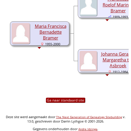
Roelof Marin
Bramer
1909-1993
Maria Francisca
Bernadette
Bramer
1955-2000
Johanna Gerar
Margaretha t
Asbroek
1912-1984
Ga naar standaard site
Deze site werd aangemaakt door
v.
The Next Generation of Genealogy Sitebuilding
13.0, geschreven door Darrin Lythgoe © 2001-2026.
Gegevens onderhouden door
.
Andre Idzinga