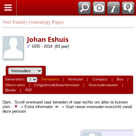
Our Family Genealogy Pages
Johan Eshuis
1935 - 2019 (83 jaar)
Generaties:
Standaard
|
Verticaal
|
Compact
|
Box
|
Alleen tekst
|
(Uitgebreide)kwartierstaat
|
Voorouderwaaier
|
Media
|
PDF
Opm.: Scroll eventueel naar beneden of naar rechts om alles te kunnen
zien.
= Extra informatie
= Start nieuw voorouder-overzicht vanaf
deze persoon