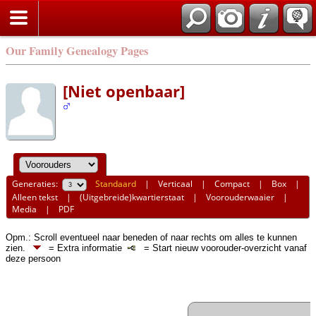
Our Family Genealogy Pages
[Niet openbaar]
Generaties:
Standaard
|
Verticaal
|
Compact
|
Box
|
Alleen tekst
|
(Uitgebreide)kwartierstaat
|
Voorouderwaaier
|
Media
|
PDF
Opm.: Scroll eventueel naar beneden of naar rechts om alles te kunnen
zien.
= Extra informatie
= Start nieuw voorouder-overzicht vanaf
deze persoon