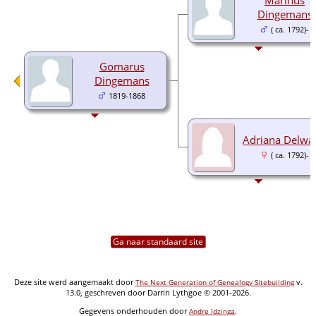
Dingemans
( ca. 1792)-
Gomarus
Dingemans
1819-1868
Adriana Delwa
( ca. 1792)-
Ga naar standaard site
Deze site werd aangemaakt door
v.
The Next Generation of Genealogy Sitebuilding
13.0, geschreven door Darrin Lythgoe © 2001-2026.
Gegevens onderhouden door
.
Andre Idzinga