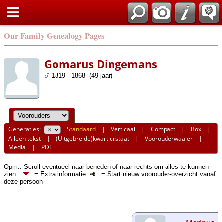
Our Family Genealogy Pages
Gomarus Dingemans
1819 - 1868 (49 jaar)
Generaties:
Standaard
|
Verticaal
|
Compact
|
Box
|
Alleen tekst
|
(Uitgebreide)kwartierstaat
|
Voorouderwaaier
|
Media
|
PDF
Opm.: Scroll eventueel naar beneden of naar rechts om alles te kunnen
zien.
= Extra informatie
= Start nieuw voorouder-overzicht vanaf
deze persoon
Marinus