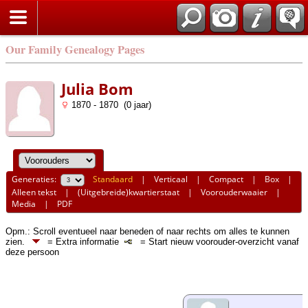
Our Family Genealogy Pages
Julia Bom
1870 - 1870 (0 jaar)
Generaties:
Standaard
|
Verticaal
|
Compact
|
Box
|
Alleen tekst
|
(Uitgebreide)kwartierstaat
|
Voorouderwaaier
|
Media
|
PDF
Opm.: Scroll eventueel naar beneden of naar rechts om alles te kunnen
zien.
= Extra informatie
= Start nieuw voorouder-overzicht vanaf
deze persoon