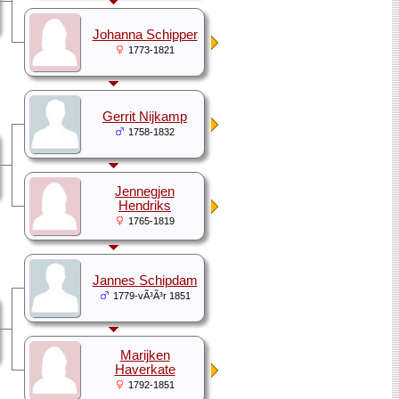
Johanna Schipper
1773-1821
Gerrit Nijkamp
1758-1832
Jennegjen
Hendriks
1765-1819
Jannes Schipdam
1779-vÃ³Ã³r 1851
Marijken
Haverkate
1792-1851