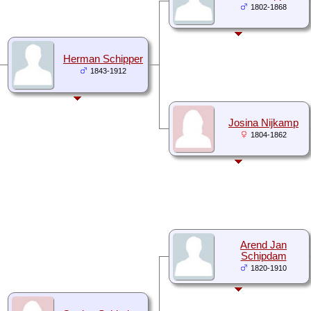
1802-1868
Herman Schipper
1843-1912
Josina Nijkamp
1804-1862
Arend Jan
Schipdam
1820-1910