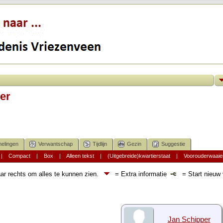
er
elingen
Verwantschap
Tijdlijn
Gezin
Suggestie
|
Compact
|
Box
|
Alleen tekst
|
(Uitgebreide)kwartierstaat
|
Voorouderwaaie
ar rechts om alles te kunnen zien.
= Extra informatie
= Start nieuw v
Jan Schipper