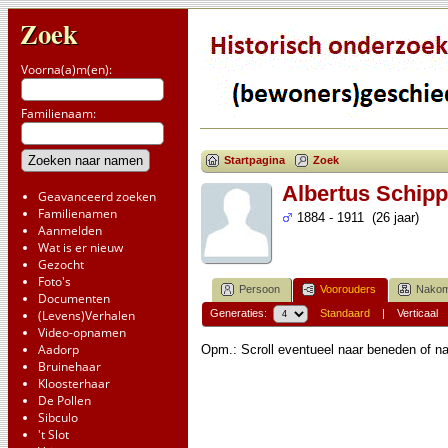
Zoek
Voorna(a)m(en):
Familienaam:
Startpagina
Zoek
Albertus Schipp
Geavanceerd zoeken
Familienamen
1884 - 1911 (26 jaar)
Aanmelden
Wat is er nieuw
Gezocht
Foto's
Persoon
Voorouders
Nakom
Documenten
(Levens)Verhalen
Generaties:
Standaard
|
Verticaal
Video-opnamen
Aadorp
Opm.: Scroll eventueel naar beneden of na
Bruinehaar
Kloosterhaar
De Pollen
Sibculo
't Slot