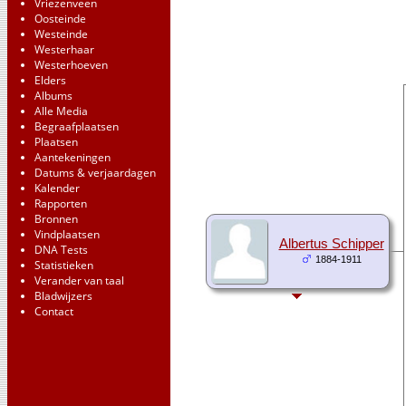
Vriezenveen
Oosteinde
Westeinde
Westerhaar
Westerhoeven
Elders
Albums
Alle Media
Begraafplaatsen
Plaatsen
Aantekeningen
Datums & verjaardagen
Kalender
Rapporten
Bronnen
Vindplaatsen
Albertus Schipper
DNA Tests
1884-1911
Statistieken
Verander van taal
Bladwijzers
Contact