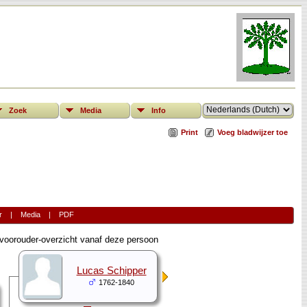
Zoek
Media
Info
Print
Voeg bladwijzer toe
r
|
Media
|
PDF
oorouder-overzicht vanaf deze persoon
Lucas Schipper
1762-1840