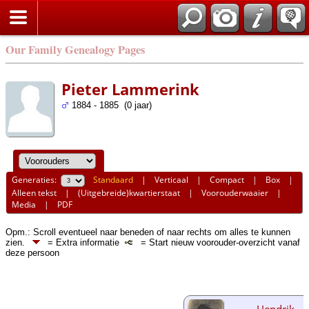
Our Family Genealogy Pages
Pieter Lammerink
1884 - 1885 (0 jaar)
Generaties:
Standaard
|
Verticaal
|
Compact
|
Box
|
Alleen tekst
|
(Uitgebreide)kwartierstaat
|
Voorouderwaaier
|
Media
|
PDF
Opm.: Scroll eventueel naar beneden of naar rechts om alles te kunnen
zien.
= Extra informatie
= Start nieuw voorouder-overzicht vanaf
deze persoon
Hendrik