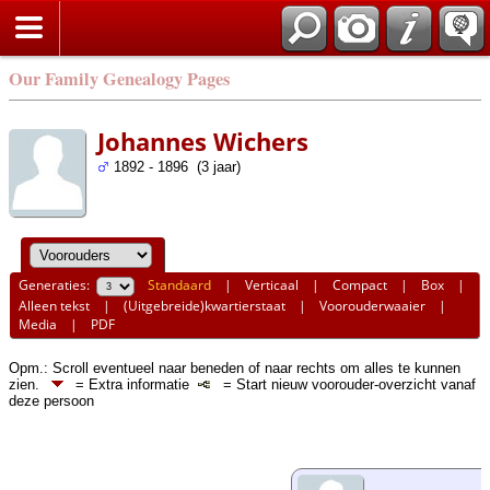
Our Family Genealogy Pages
Johannes Wichers
1892 - 1896 (3 jaar)
Generaties:
Standaard
|
Verticaal
|
Compact
|
Box
|
Alleen tekst
|
(Uitgebreide)kwartierstaat
|
Voorouderwaaier
|
Media
|
PDF
Opm.: Scroll eventueel naar beneden of naar rechts om alles te kunnen
zien.
= Extra informatie
= Start nieuw voorouder-overzicht vanaf
deze persoon