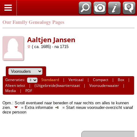
Our Family Genealogy Pages
Aaltjen Jansen
( ca. 1685) - na 1715
Generaties:
Standaard
|
Verticaal
|
Compact
|
Box
|
Alleen tekst
|
(Uitgebreide)kwartierstaat
|
Voorouderwaaier
|
Media
|
PDF
Opm.: Scroll eventueel naar beneden of naar rechts om alles te kunnen
zien.
= Extra informatie
= Start nieuw voorouder-overzicht vanaf
deze persoon