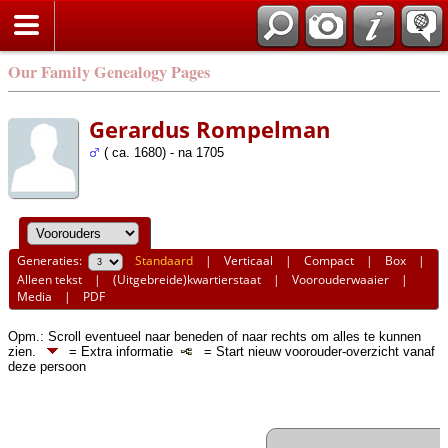
Our Family Genealogy Pages
Gerardus Rompelman
( ca. 1680) - na 1705
Generaties:
Standaard
|
Verticaal
|
Compact
|
Box
|
Alleen tekst
|
(Uitgebreide)kwartierstaat
|
Voorouderwaaier
|
Media
|
PDF
Opm.: Scroll eventueel naar beneden of naar rechts om alles te kunnen
zien.
= Extra informatie
= Start nieuw voorouder-overzicht vanaf
deze persoon