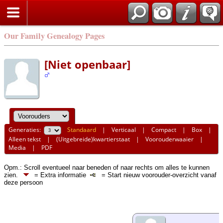
Our Family Genealogy Pages
[Niet openbaar]
Generaties:
Standaard
|
Verticaal
|
Compact
|
Box
|
Alleen tekst
|
(Uitgebreide)kwartierstaat
|
Voorouderwaaier
|
Media
|
PDF
Opm.: Scroll eventueel naar beneden of naar rechts om alles te kunnen
zien.
= Extra informatie
= Start nieuw voorouder-overzicht vanaf
deze persoon