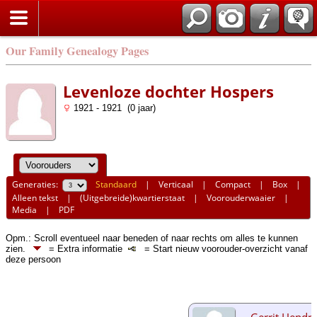
Our Family Genealogy Pages
Levenloze dochter Hospers
1921 - 1921 (0 jaar)
Generaties:
Standaard
|
Verticaal
|
Compact
|
Box
|
Alleen tekst
|
(Uitgebreide)kwartierstaat
|
Voorouderwaaier
|
Media
|
PDF
Opm.: Scroll eventueel naar beneden of naar rechts om alles te kunnen
zien.
= Extra informatie
= Start nieuw voorouder-overzicht vanaf
deze persoon
Gerrit Hendri