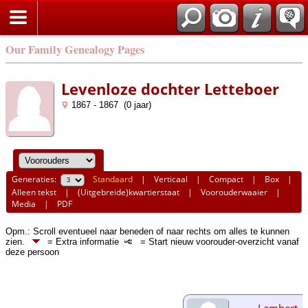
Our Family Genealogy Pages
Levenloze dochter Letteboer
1867 - 1867 (0 jaar)
Generaties:
Standaard
|
Verticaal
|
Compact
|
Box
|
Alleen tekst
|
(Uitgebreide)kwartierstaat
|
Voorouderwaaier
|
Media
|
PDF
Opm.: Scroll eventueel naar beneden of naar rechts om alles te kunnen
zien.
= Extra informatie
= Start nieuw voorouder-overzicht vanaf
deze persoon
Lambert