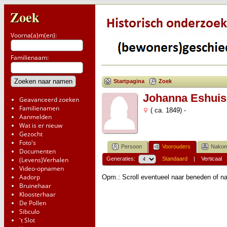
Zoek
Voorna(a)m(en):
Familienaam:
Startpagina
Zoek
Johanna Eshuis
Geavanceerd zoeken
Familienamen
( ca. 1849) -
Aanmelden
Wat is er nieuw
Gezocht
Foto's
Persoon
Voorouders
Nakom
Documenten
(Levens)Verhalen
Generaties:
Standaard
|
Verticaal
Video-opnamen
Aadorp
Opm.: Scroll eventueel naar beneden of na
Bruinehaar
Kloosterhaar
De Pollen
Sibculo
't Slot