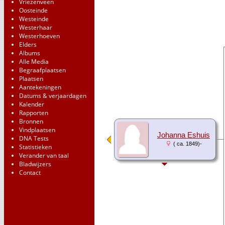
Vriezenveen
Oosteinde
Westeinde
Westerhaar
Westerhoeven
Elders
Albums
Alle Media
Begraafplaatsen
Plaatsen
Aantekeningen
Datums & verjaardagen
Kalender
Rapporten
Bronnen
Vindplaatsen
Johanna Eshuis
DNA Tests
( ca. 1849)-
Statistieken
Verander van taal
Bladwijzers
Contact