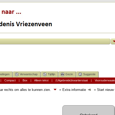
elingen
Verwantschap
Tijdlijn
Gezin
Suggestie
|
Compact
|
Box
|
Alleen tekst
|
(Uitgebreide)kwartierstaat
|
Voorouderwaaie
ar rechts om alles te kunnen zien.
= Extra informatie
= Start nieuw v