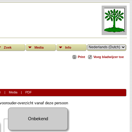
Zoek
Media
Info
Print
Voeg bladwijzer toe
r
|
Media
|
PDF
oorouder-overzicht vanaf deze persoon
Onbekend