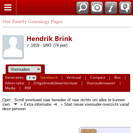
Our Family Genealogy Pages
Hendrik Brink
1819 - 1893 (74 jaar)
Generaties:
Standaard
|
Verticaal
|
Compact
|
Box
|
Alleen tekst
|
(Uitgebreide)kwartierstaat
|
Voorouderwaaier
|
Media
|
PDF
Opm.: Scroll eventueel naar beneden of naar rechts om alles te kunnen
zien.
= Extra informatie
= Start nieuw voorouder-overzicht vanaf
deze persoon