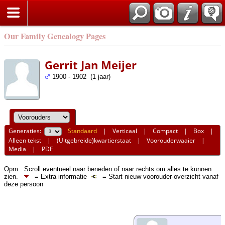
Our Family Genealogy Pages
Gerrit Jan Meijer
1900 - 1902 (1 jaar)
Generaties:
Standaard
|
Verticaal
|
Compact
|
Box
|
Alleen tekst
|
(Uitgebreide)kwartierstaat
|
Voorouderwaaier
|
Media
|
PDF
Opm.: Scroll eventueel naar beneden of naar rechts om alles te kunnen
zien.
= Extra informatie
= Start nieuw voorouder-overzicht vanaf
deze persoon