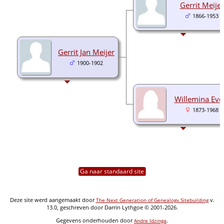
Gerrit Meijer
1866-1953
Gerrit Jan Meijer
1900-1902
Willemina Eve
1873-1968
Ga naar standaard site
Deze site werd aangemaakt door
v.
The Next Generation of Genealogy Sitebuilding
13.0, geschreven door Darrin Lythgoe © 2001-2026.
Gegevens onderhouden door
.
Andre Idzinga