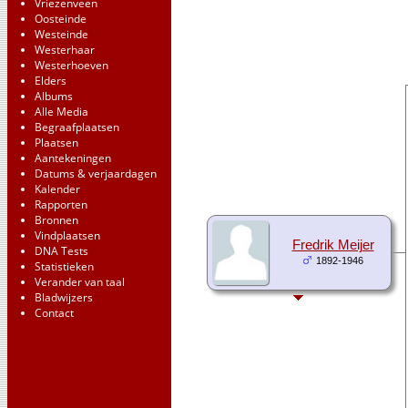
Vriezenveen
Oosteinde
Westeinde
Westerhaar
Westerhoeven
Elders
Albums
Alle Media
Begraafplaatsen
Plaatsen
Aantekeningen
Datums & verjaardagen
Kalender
Rapporten
Bronnen
Vindplaatsen
Fredrik Meijer
DNA Tests
1892-1946
Statistieken
Verander van taal
Bladwijzers
Contact