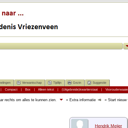
elingen
Verwantschap
Tijdlijn
Gezin
Suggestie
|
Compact
|
Box
|
Alleen tekst
|
(Uitgebreide)kwartierstaat
|
Voorouderwaaie
ar rechts om alles te kunnen zien.
= Extra informatie
= Start nieuw v
Hendrik Meijer