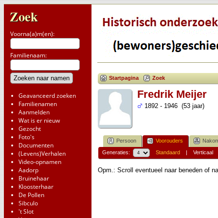
Zoek
Voorna(a)m(en):
Familienaam:
Startpagina
Zoek
Fredrik Meijer
Geavanceerd zoeken
Familienamen
1892 - 1946 (53 jaar)
Aanmelden
Wat is er nieuw
Gezocht
Foto's
Persoon
Voorouders
Nakom
Documenten
(Levens)Verhalen
Generaties:
Standaard
|
Verticaal
Video-opnamen
Aadorp
Opm.: Scroll eventueel naar beneden of na
Bruinehaar
Kloosterhaar
De Pollen
Sibculo
't Slot