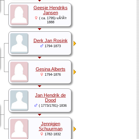
Geesje Hendriks
Jansen
( ca. 1795)-vÃ³Ã³r
1888
Derk Jan Rosink
1794-1873
Gesina Alberts
1794-1876
Jan Hendrik de
Dood
( 1773/1781)-1836
Jennigjen
Schuurman
1782-1832