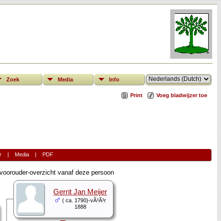
Zoek
Media
Info
Print
Voeg bladwijzer toe
r
|
Media
|
PDF
oorouder-overzicht vanaf deze persoon
Gerrit Jan Meijer
( ca. 1790)-vÃ³Ã³r
1888