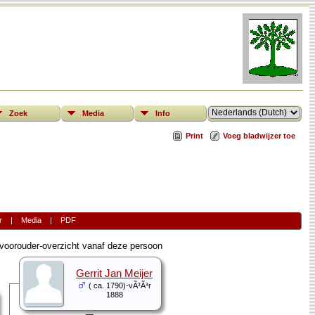
Zoek
Media
Info
Print
Voeg bladwijzer toe
r
|
Media
|
PDF
oorouder-overzicht vanaf deze persoon
Gerrit Jan Meijer
( ca. 1790)-vÃ³Ã³r
1888