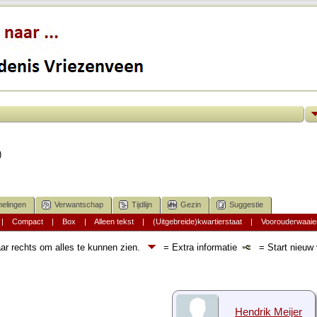
)
elingen
Verwantschap
Tijdlijn
Gezin
Suggestie
|
Compact
|
Box
|
Alleen tekst
|
(Uitgebreide)kwartierstaat
|
Voorouderwaaie
ar rechts om alles te kunnen zien.
= Extra informatie
= Start nieuw v
Hendrik Meijer