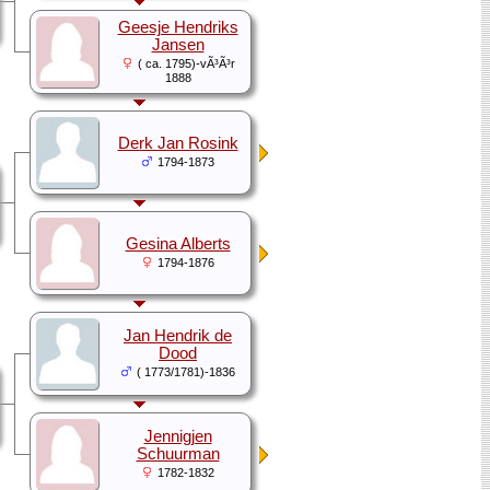
Geesje Hendriks
Jansen
( ca. 1795)-vÃ³Ã³r
1888
Derk Jan Rosink
1794-1873
Gesina Alberts
1794-1876
Jan Hendrik de
Dood
( 1773/1781)-1836
Jennigjen
Schuurman
1782-1832