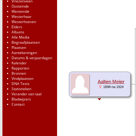
Vriezenveen
Oosteinde
Westeinde
Westerhaar
Westerhoeven
Elders
Albums
Alle Media
Begraafplaatsen
Plaatsen
Aantekeningen
Datums & verjaardagen
Kalender
Rapporten
Bronnen
Vindplaatsen
Aaltjen Meijer
DNA Tests
1898-na 1924
Statistieken
Verander van taal
Bladwijzers
Contact