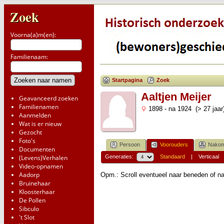
Zoek
Voorna(a)m(en):
Familienaam:
Startpagina
Zoek
Aaltjen Meijer
Geavanceerd zoeken
Familienamen
1898 - na 1924 (> 27 jaar
Aanmelden
Wat is er nieuw
Gezocht
Foto's
Persoon
Voorouders
Nakom
Documenten
(Levens)Verhalen
Generaties:
Standaard
|
Verticaal
Video-opnamen
Aadorp
Opm.: Scroll eventueel naar beneden of na
Bruinehaar
Kloosterhaar
De Pollen
Sibculo
't Slot