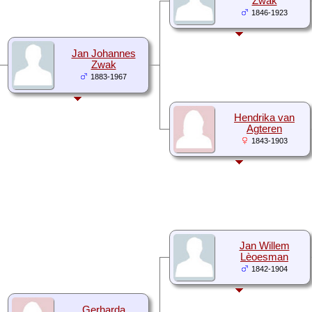
Zwak
1846-1923
Jan Johannes
Zwak
1883-1967
Hendrika van
Agteren
1843-1903
Jan Willem
Lèoesman
1842-1904
Gerharda