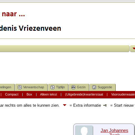
elingen
Verwantschap
Tijdlijn
Gezin
Suggestie
|
Compact
|
Box
|
Alleen tekst
|
(Uitgebreide)kwartierstaat
|
Voorouderwaaie
ar rechts om alles te kunnen zien.
= Extra informatie
= Start nieuw v
Jan Johannes