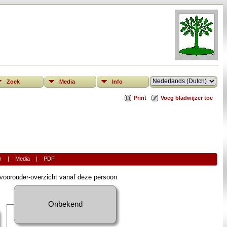
Zoek
Media
Info
Print
Voeg bladwijzer toe
r
|
Media
|
PDF
oorouder-overzicht vanaf deze persoon
Onbekend