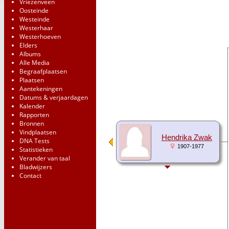
Vriezenveen
Oosteinde
Westeinde
Westerhaar
Westerhoeven
Elders
Albums
Alle Media
Begraafplaatsen
Plaatsen
Aantekeningen
Datums & verjaardagen
Kalender
Rapporten
Bronnen
Vindplaatsen
Hendrika Zwak
DNA Tests
1907-1977
Statistieken
Verander van taal
Bladwijzers
Contact