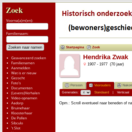
Zoek
Voorna(a)m(en):
Familienaam:
Startpagina
Zoek
Hendrika Zwak
Geavanceerd zoeken
Familienamen
1907 - 1977 (70 jaar)
Aanmelden
Wat is er nieuw
Gezocht
Foto's
Persoon
Voorouders
Nakom
Documenten
(Levens)Verhalen
Generaties:
Standaard
|
Verticaal
Video-opnamen
Aadorp
Opm.: Scroll eventueel naar beneden of na
Bruinehaar
Kloosterhaar
De Pollen
Sibculo
't Slot